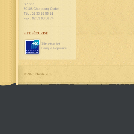
BP 832
50108 Cherbourg Cedex
Tél. : 02 33 93 55 91
Fax : 02 33 93 56 74
SITE SÉCURISÉ
Site sécurisé
Banque Populaire
©
2026 Philatélie 50