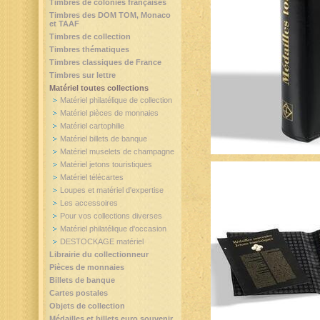
Timbres de colonies françaises
Timbres des DOM TOM, Monaco
et TAAF
Timbres de collection
Timbres thématiques
Timbres classiques de France
Timbres sur lettre
Matériel toutes collections
Matériel philatélique de collection
Matériel pièces de monnaies
Matériel cartophilie
Matériel billets de banque
Matériel muselets de champagne
Matériel jetons touristiques
Matériel télécartes
Loupes et matériel d'expertise
Les accessoires
Pour vos collections diverses
Matériel philatélique d'occasion
DESTOCKAGE matériel
Librairie du collectionneur
Pièces de monnaies
Billets de banque
Cartes postales
Objets de collection
Médailles et billets euro souvenir