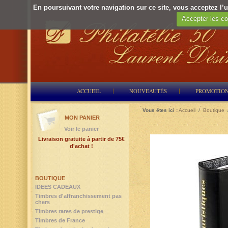
En poursuivant votre navigation sur ce site, vous acceptez l’ut
Accepter les co
ACCUEIL
NOUVEAUTÉS
PROMOTIO
Vous êtes ici :
Accueil
/
Boutique
MON PANIER
Voir le panier
Livraison gratuite à partir de 75€
d'achat !
BOUTIQUE
IDEES CADEAUX
Timbres d'affranchissement pas
chers
Timbres rares de prestige
Timbres de France