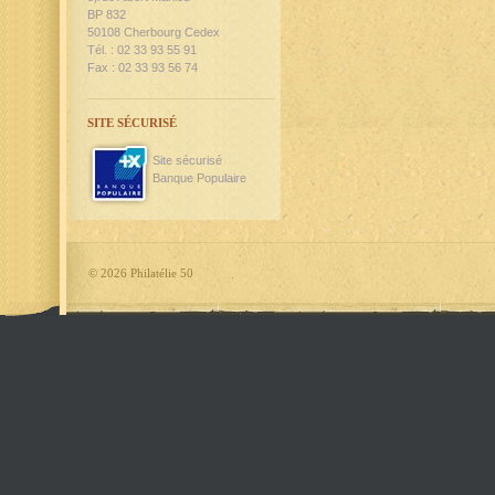
BP 832
50108 Cherbourg Cedex
Tél. : 02 33 93 55 91
Fax : 02 33 93 56 74
SITE SÉCURISÉ
Site sécurisé
Banque Populaire
©
2026 Philatélie 50