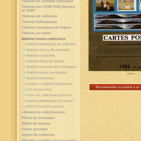
Timbres de colonies françaises
Timbres des DOM TOM, Monaco
et TAAF
Timbres de collection
Timbres thématiques
Timbres classiques de France
Timbres sur lettre
Matériel toutes collections
Matériel philatélique de collection
Matériel pièces de monnaies
Matériel cartophilie
Matériel billets de banque
Matériel muselets de champagne
Matériel jetons touristiques
zoom
Matériel télécartes
Loupes et matériel d'expertise
Recommander ce produit à un 
Les accessoires
Pour vos collections diverses
Matériel philatélique d'occasion
DESTOCKAGE matériel
Librairie du collectionneur
Pièces de monnaies
Billets de banque
Cartes postales
Objets de collection
Médailles et billets euro souvenir