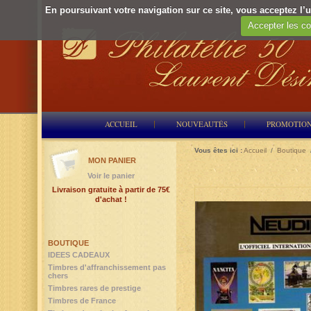
En poursuivant votre navigation sur ce site, vous acceptez l’ut
Accepter les co
ACCUEIL
NOUVEAUTÉS
PROMOTIO
Vous êtes ici :
Accueil
/
Boutique
MON PANIER
Voir le panier
Livraison gratuite à partir de 75€
d'achat !
BOUTIQUE
IDEES CADEAUX
Timbres d'affranchissement pas
chers
Timbres rares de prestige
Timbres de France