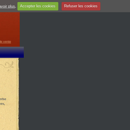
voir plus
.
Accepter les cookies
Refuser les cookies
guage
▼
de vente
erbe
pes,