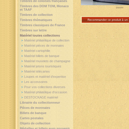
Timbres de colonies françaises
Timbres des DOM TOM, Monaco
zoom
et TAAF
Timbres de collection
Timbres thématiques
Recommander ce produit à un 
Timbres classiques de France
Timbres sur lettre
Matériel toutes collections
Matériel philatélique de collection
Matériel pièces de monnaies
Matériel cartophilie
Matériel billets de banque
Matériel muselets de champagne
Matériel jetons touristiques
Matériel télécartes
Loupes et matériel d'expertise
Les accessoires
Pour vos collections diverses
Matériel philatélique d'occasion
DESTOCKAGE matériel
Librairie du collectionneur
Pièces de monnaies
Billets de banque
Cartes postales
Objets de collection
Médailles et billets euro souvenir