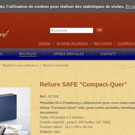
z l’utilisation de cookies pour réaliser des statistiques de visites.
En sa
Select Lan
J'achète
Je vends des timbres
Mon compte
Conditions 
|
|
|
NS
BOUTIQUE
OFFRES SPÉCIALES
CONTACT
/
Matériel toutes collections
/
Matériel cartophilie
Reliure SAFE "Compact-Quer"
Ref :
ID7990
Philatélie 50 à Cherbourg a sélectionné pour vous cette sup
reliure "Compact-Quer" vide, pour cartes postales, envelop
documents.
Solide mécanique à 2 anneaux .
Grande capacité : jusqu'à 100 feuilles (réf. 7982).
Formats reliure : 312 x 200 x 65 mm
Coloris :
bleu