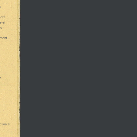
n
adre
e et
es
ement
e
ction et