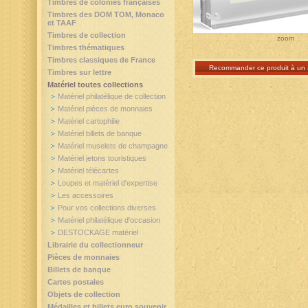
Timbres de colonies françaises
Timbres des DOM TOM, Monaco
et TAAF
Timbres de collection
zoom
Timbres thématiques
Timbres classiques de France
Recommander ce produit à un 
Timbres sur lettre
Matériel toutes collections
Matériel philatélique de collection
Matériel pièces de monnaies
Matériel cartophilie
Matériel billets de banque
Matériel muselets de champagne
Matériel jetons touristiques
Matériel télécartes
Loupes et matériel d'expertise
Les accessoires
Pour vos collections diverses
Matériel philatélique d'occasion
DESTOCKAGE matériel
Librairie du collectionneur
Pièces de monnaies
Billets de banque
Cartes postales
Objets de collection
Médailles et billets euro souvenir