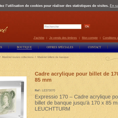
z l’utilisation de cookies pour réaliser des statistiques de visites.
En sa
Select Lan
J'achète
Je vends des timbres
Mon compte
Conditions 
|
|
|
NS
BOUTIQUE
OFFRES SPÉCIALES
CONTACT
/
Matériel toutes collections
/
Matériel billets de banque
Cadre acrylique pour billet de 17
85 mm
Ref :
LE373070
Expressio 170 – Cadre acrylique po
billet de banque jusqu'à 170 x 85 
LEUCHTTURM