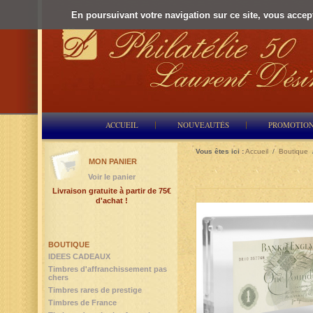
En poursuivant votre navigation sur ce site, vous accepte
ACCUEIL
NOUVEAUTÉS
PROMOTIO
Vous êtes ici :
Accueil
/
Boutique
MON PANIER
Voir le panier
Livraison gratuite à partir de 75€
d'achat !
BOUTIQUE
IDEES CADEAUX
Timbres d'affranchissement pas
chers
Timbres rares de prestige
Timbres de France