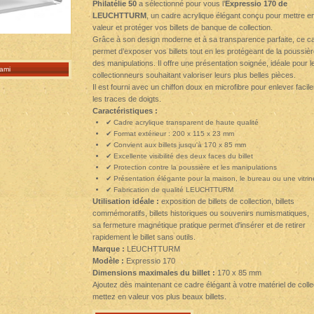
Philatélie 50
a sélectionné pour vous l’
Expressio 170 de
LEUCHTTURM
, un cadre acrylique élégant conçu pour mettre e
valeur et protéger vos billets de banque de collection.
Grâce à son design moderne et à sa transparence parfaite, ce c
permet d’exposer vos billets tout en les protégeant de la poussièr
des manipulations. Il offre une présentation soignée, idéale pour l
ami
collectionneurs souhaitant valoriser leurs plus belles pièces.
Il est fourni avec un chiffon doux en microfibre pour enlever facil
les traces de doigts.
Caractéristiques :
✔ Cadre acrylique transparent de haute qualité
✔ Format extérieur : 200 x 115 x 23 mm
✔ Convient aux billets jusqu'à 170 x 85 mm
✔ Excellente visibilité des deux faces du billet
✔ Protection contre la poussière et les manipulations
✔ Présentation élégante pour la maison, le bureau ou une vitrin
✔ Fabrication de qualité LEUCHTTURM
Utilisation idéale :
exposition de billets de collection, billets
commémoratifs, billets historiques ou souvenirs numismatiques,
sa fermeture magnétique pratique permet d'insérer et de retirer
rapidement le billet sans outils.
Marque :
LEUCHTTURM
Modèle :
Expressio 170
Dimensions maximales du billet :
170 x 85 mm
Ajoutez dès maintenant ce cadre élégant à votre matériel de colle
mettez en valeur vos plus beaux billets.