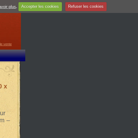
voir plus
.
Accepter les cookies
Refuser les cookies
guage
▼
de vente
0 x
ur
mm –