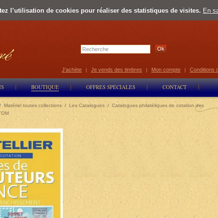
z l’utilisation de cookies pour réaliser des statistiques de visites.
En sa
Select Lan
J'achète
Je vends des timbres
Mon compte
Conditions 
|
|
|
NS
BOUTIQUE
OFFRES SPÉCIALES
CONTACT
/
Matériel toutes collections
/
Les Catalogues
/
Catalogues philatéliques de cotation des
-TOM