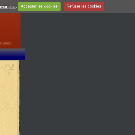
voir plus
.
Accepter les cookies
Refuser les cookies
guage
▼
de vente