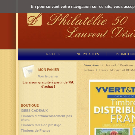
En poursuivant votre navigation sur ce site, vous accepte
ACCUEIL
NOUVEAUTÉS
PROMOTIO
Vous êtes ici :
Accueil
/
Boutique
MON PANIER
timbres
/
France, Monaco et DOM
Voir le panier
Livraison gratuite à partir de 75€
d'achat !
BOUTIQUE
IDEES CADEAUX
Timbres d'affranchissement pas
chers
Timbres rares de prestige
Timbres de France