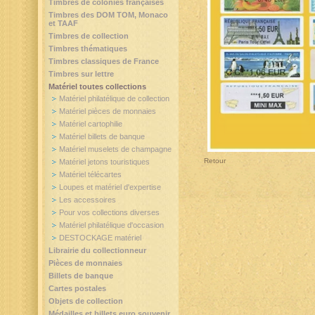
Timbres de colonies françaises
Timbres des DOM TOM, Monaco
et TAAF
Timbres de collection
Timbres thématiques
Timbres classiques de France
Timbres sur lettre
Matériel toutes collections
Matériel philatélique de collection
Matériel pièces de monnaies
Matériel cartophilie
Matériel billets de banque
Matériel muselets de champagne
Retour
Matériel jetons touristiques
Matériel télécartes
Loupes et matériel d'expertise
Les accessoires
Pour vos collections diverses
Matériel philatélique d'occasion
DESTOCKAGE matériel
Librairie du collectionneur
Pièces de monnaies
Billets de banque
Cartes postales
Objets de collection
Médailles et billets euro souvenir