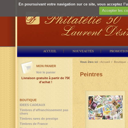
En poursuivant votre navigation sur ce site, vous acceptez l’ut
Accepter les co
ACCUEIL
NOUVEAUTÉS
PROMOTIO
Vous êtes ici :
Accueil
/
Boutique
MON PANIER
Voir le panier
Peintres
Livraison gratuite à partir de 75€
d'achat !
BOUTIQUE
IDEES CADEAUX
Timbres d'affranchissement pas
chers
Timbres rares de prestige
Timbres de France