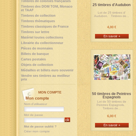
Timbres de colonies françaises
25 timbres d'Audubon
Timbres des DOM TOM, Monaco
et TAAF
Lot de 25 timbres d'
Timbres de collection
Audubon. Timbres de...
Timbres thématiques
Timbres classiques de France
4,00 €
Timbres sur lettre
En savoir +
Matériel toutes collections
Librairie du collectionneur
Pièces de monnaies
Billets de banque
Cartes postales
Objets de collection
Médailles et billets euro souvenir
Vendre ses timbres au meilleur
prix
MON COMPTE
50 timbres de Peintres
Espagnols
Mon compte
Lot de 50 timbres de
Nom d'utilisateur
Peintres Espagnols.
Timbres de...
Mot de passe
6,00 €
En savoir +
Mot de passe oublié ?
Créer mon compte