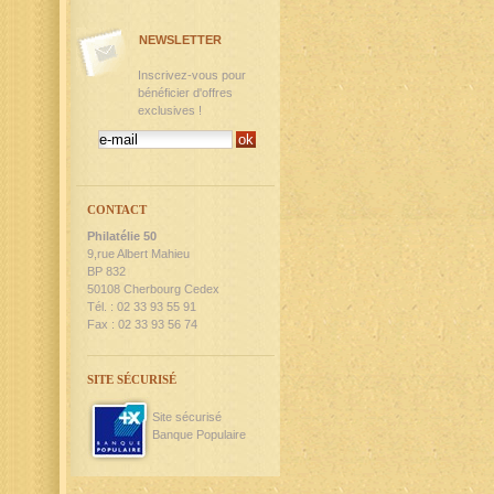
NEWSLETTER
Inscrivez-vous pour
bénéficier d'offres
exclusives !
CONTACT
Philatélie 50
9,rue Albert Mahieu
BP 832
50108 Cherbourg Cedex
Tél. : 02 33 93 55 91
Fax : 02 33 93 56 74
SITE SÉCURISÉ
Site sécurisé
Banque Populaire