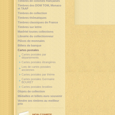
Timbres de colonies françaises
Timbres des DOM TOM, Monaco
et TAAF
Timbres de collection
Timbres thématiques
Timbres classiques de France
Timbres sur lettre
Matériel toutes collections
Librairie du collectionneur
Pièces de monnaies
Billets de banque
Cartes postales
Cartes postales par
départements
Cartes postales étrangères
Lots de cartes postales
anciennes
Cartes postales par thème
Cartes postales Germaine
BOURET
Cartes postales brodées
Objets de collection
Médailles et billets euro souvenir
Vendre ses timbres au meilleur
prix
MON COMPTE