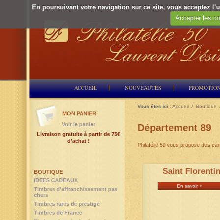
En poursuivant votre navigation sur ce site, vous acceptez l’ut
Accepter les co
ACCUEIL
NOUVEAUTÉS
PROMOTIO
Vous êtes ici :
Accueil
/
Boutique
MON PANIER
Voir le panier
Département 89
Livraison gratuite à partir de 75€
d'achat !
Philatélie 50 vous propose des ca
Saint Florenti
BOUTIQUE
IDEES CADEAUX
En savoir +
Timbres d'affranchissement pas
chers
Timbres rares de prestige
Timbres de France