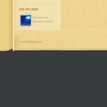
SITE SÉCURISÉ
Site sécurisé
Banque Populaire
©
2026 Philatélie 50