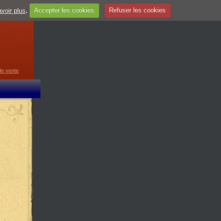
voir plus
.
Accepter les cookies
Refuser les cookies
guage
▼
de vente