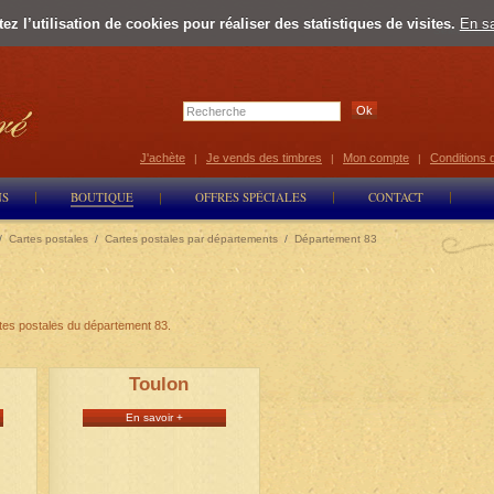
z l’utilisation de cookies pour réaliser des statistiques de visites.
En sa
Select Lan
J'achète
Je vends des timbres
Mon compte
Conditions 
|
|
|
NS
BOUTIQUE
OFFRES SPÉCIALES
CONTACT
/
Cartes postales
/
Cartes postales par départements
/
Département 83
rtes postales du département 83.
Toulon
En savoir +