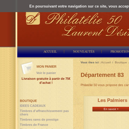
En poursuivant votre navigation sur ce site, vous accepte
ACCUEIL
NOUVEAUTÉS
PROMOTIO
Vous êtes ici :
Accueil
/
Boutique
MON PANIER
Voir le panier
Département 83
Livraison gratuite à partir de 75€
d'achat !
Philatélie 50 vous propose des ca
Les Palmiers
BOUTIQUE
IDEES CADEAUX
En savoir +
Timbres d'affranchissement pas
chers
Timbres rares de prestige
Timbres de France