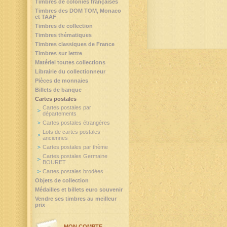
Timbres de colonies françaises
Timbres des DOM TOM, Monaco
et TAAF
Timbres de collection
Timbres thématiques
Timbres classiques de France
Timbres sur lettre
Matériel toutes collections
Librairie du collectionneur
Pièces de monnaies
Billets de banque
Cartes postales
Cartes postales par
départements
Cartes postales étrangères
Lots de cartes postales
anciennes
Cartes postales par thème
Cartes postales Germaine
BOURET
Cartes postales brodées
Objets de collection
Médailles et billets euro souvenir
Vendre ses timbres au meilleur
prix
MON COMPTE