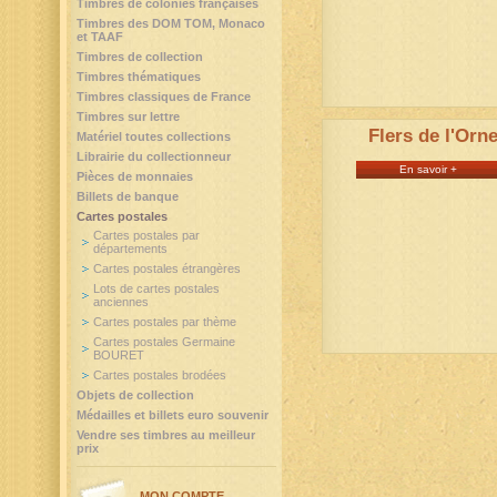
Timbres de colonies françaises
Timbres des DOM TOM, Monaco
et TAAF
Timbres de collection
Timbres thématiques
Timbres classiques de France
Timbres sur lettre
Flers de l'Orn
Matériel toutes collections
Librairie du collectionneur
En savoir +
Pièces de monnaies
Billets de banque
Cartes postales
Cartes postales par
départements
Cartes postales étrangères
Lots de cartes postales
anciennes
Cartes postales par thème
Cartes postales Germaine
BOURET
Cartes postales brodées
Objets de collection
Médailles et billets euro souvenir
Vendre ses timbres au meilleur
prix
MON COMPTE