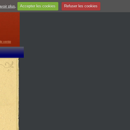
voir plus
.
Accepter les cookies
Refuser les cookies
guage
▼
de vente