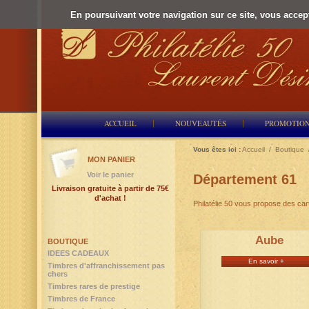
En poursuivant votre navigation sur ce site, vous accepte
ACCUEIL
NOUVEAUTÉS
PROMOTIO
Vous êtes ici :
Accueil
/
Boutique
MON PANIER
Voir le panier
Département 61
Livraison gratuite à partir de 75€
d'achat !
Philatélie 50 vous propose des ca
Aube
BOUTIQUE
IDEES CADEAUX
En savoir +
Timbres d'affranchissement pas
chers
Timbres rares de prestige
Timbres de France