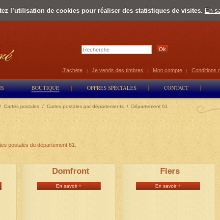
z l’utilisation de cookies pour réaliser des statistiques de visites.
En sa
Select Lan
J'achète
Je vends des timbres
Mon compte
Conditions 
|
|
|
NS
BOUTIQUE
OFFRES SPÉCIALES
CONTACT
/
Cartes postales
/
Cartes postales par départements
/
Département 61
rtes postales du département 61.
Domfront
Flers
En savoir +
En savoir +