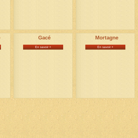
e
Gacé
Mortagne
En savoir +
En savoir +