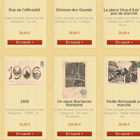
Rue de l'officialité
Division des Grands
La place Vicq-d'Azir
jour de marché
Carte postale ancienne de
Carte postale ancienne de
Carte postale ancienne
Valognes : rue de...
Valognes n°16 : Collège...
Valognes n°360 B : L
Place...
20,00 €
20,00 €
20,00 €
En savoir +
En savoir +
En savoir +
1906
Un vieux Bucheron
Vieille Normande a
Normand
marché
Carte postale ancienne de
Carte postale ancienne de
Carte postale ancienne
Valognes : "1906", la...
Valognes : Un vieux
Valognes : Vieille Norma
Bucheron...
de...
10,00 €
120,00 €
20,00 €
En savoir +
En savoir +
En savoir +