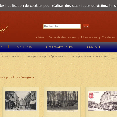
z l’utilisation de cookies pour réaliser des statistiques de visites.
En sa
Select Lan
J'achète
Je vends des timbres
Mon compte
Conditions 
|
|
|
NS
BOUTIQUE
OFFRES SPÉCIALES
CONTACT
/
Cartes postales
/
Cartes postales par départements
/
Cartes postales de la Manche
/
rtes postales de
Valognes
.