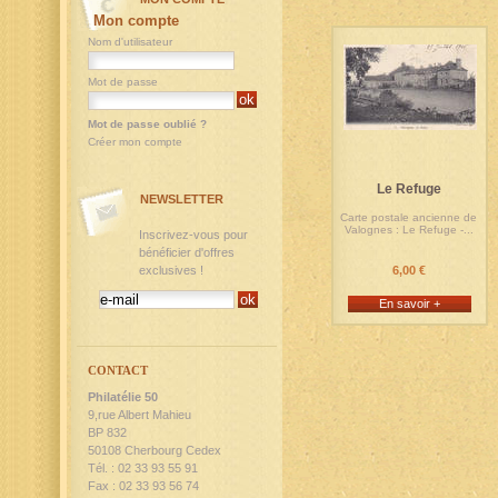
Mon compte
Nom d'utilisateur
Mot de passe
Mot de passe oublié ?
Créer mon compte
Le Refuge
NEWSLETTER
Carte postale ancienne de
Valognes : Le Refuge -...
Inscrivez-vous pour
bénéficier d'offres
exclusives !
6,00 €
En savoir +
CONTACT
Philatélie 50
9,rue Albert Mahieu
BP 832
50108 Cherbourg Cedex
Tél. : 02 33 93 55 91
Fax : 02 33 93 56 74