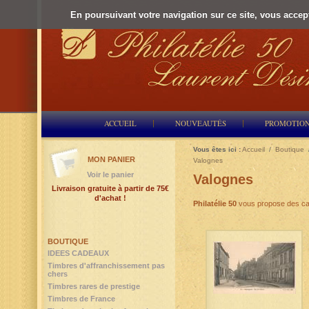
En poursuivant votre navigation sur ce site, vous accepte
ACCUEIL
NOUVEAUTÉS
PROMOTIO
Vous êtes ici :
Accueil
/
Boutique
MON PANIER
Valognes
Voir le panier
Valognes
Livraison gratuite à partir de 75€
d'achat !
Philatélie 50
vous propose des ca
BOUTIQUE
IDEES CADEAUX
Timbres d'affranchissement pas
chers
Timbres rares de prestige
Timbres de France