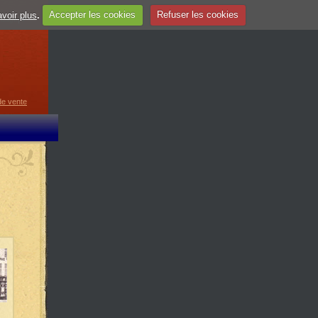
voir plus
.
Accepter les cookies
Refuser les cookies
guage
▼
de vente