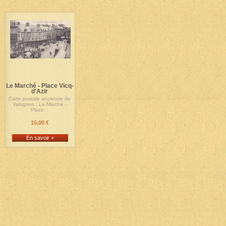
Le Marché - Place Vicq-
d'Azir
Carte postale ancienne de
Valognes : Le Marché -
Place...
15,00 €
En savoir +