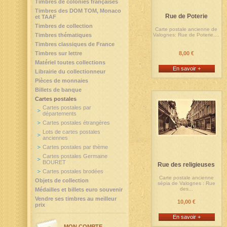
Timbres de colonies françaises
Timbres des DOM TOM, Monaco
Rue de Poterie
et TAAF
Timbres de collection
Carte postale ancienne de
Timbres thématiques
Valognes: Rue de Poterie....
Timbres classiques de France
Timbres sur lettre
8,00 €
Matériel toutes collections
En savoir +
Librairie du collectionneur
Pièces de monnaies
Billets de banque
Cartes postales
Cartes postales par
départements
Cartes postales étrangères
Lots de cartes postales
anciennes
Cartes postales par thème
Cartes postales Germaine
BOURET
Rue des religieuses
Cartes postales brodées
Carte postale ancienne
Objets de collection
sépia de Valognes : Rue
des...
Médailles et billets euro souvenir
Vendre ses timbres au meilleur
10,00 €
prix
En savoir +
MON COMPTE