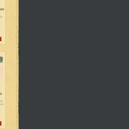
 un
 de
a
u
 de
nde