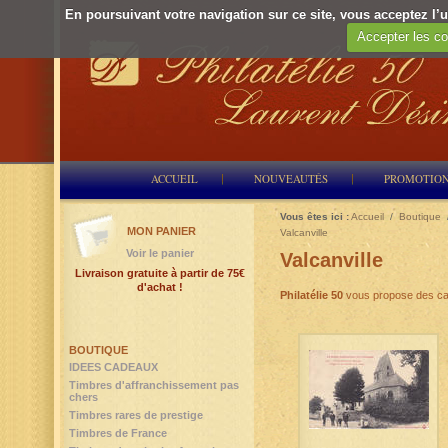
En poursuivant votre navigation sur ce site, vous acceptez l’ut
Accepter les co
ACCUEIL
NOUVEAUTÉS
PROMOTIO
Vous êtes ici :
Accueil
/
Boutique
MON PANIER
Valcanville
Voir le panier
Valcanville
Livraison gratuite à partir de 75€
d'achat !
Philatélie 50
vous propose des ca
BOUTIQUE
IDEES CADEAUX
Timbres d'affranchissement pas
chers
Timbres rares de prestige
Timbres de France