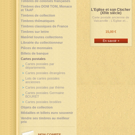
Timbres de colonies françaises
Timbres des DOM TOM, Monaco
L'Eglise et son Clocher
et TAAF
(XIVe siècle)
Timbres de collection
Carte postale ancienne de
Timbres thématiques
Valcanville : L'Eglise et...
Timbres classiques de France
Timbres sur lettre
15,00 €
Matériel toutes collections
En savoir +
Librairie du collectionneur
Pièces de monnaies
Billets de banque
Cartes postales
Cartes postales par
départements
Cartes postales étrangères
Lots de cartes postales
anciennes
Cartes postales par thème
Cartes postales Germaine
BOURET
Cartes postales brodées
Objets de collection
Médailles et billets euro souvenir
Vendre ses timbres au meilleur
prix
MON COMPTE