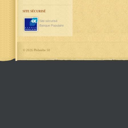
SITE SÉCURISÉ
Site sécurisé
Banque Populaire
©
2026 Philatélie 50