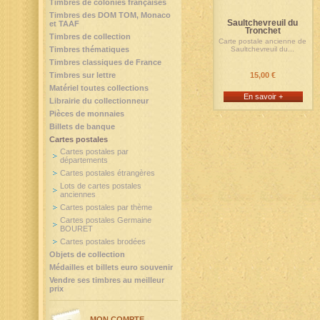
Timbres de colonies françaises
Timbres des DOM TOM, Monaco
Saultchevreuil du
et TAAF
Tronchet
Timbres de collection
Carte postale ancienne de
Timbres thématiques
Saultchevreuil du...
Timbres classiques de France
Timbres sur lettre
15,00 €
Matériel toutes collections
En savoir +
Librairie du collectionneur
Pièces de monnaies
Billets de banque
Cartes postales
Cartes postales par
départements
Cartes postales étrangères
Lots de cartes postales
anciennes
Cartes postales par thème
Cartes postales Germaine
BOURET
Cartes postales brodées
Objets de collection
Médailles et billets euro souvenir
Vendre ses timbres au meilleur
prix
MON COMPTE