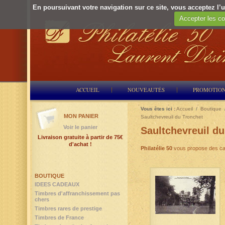
En poursuivant votre navigation sur ce site, vous acceptez l’ut
Accepter les co
ACCUEIL
NOUVEAUTÉS
PROMOTIO
Vous êtes ici :
Accueil
/
Boutique
MON PANIER
Saultchevreuil du Tronchet
Voir le panier
Saultchevreuil d
Livraison gratuite à partir de 75€
d'achat !
Philatélie 50
vous propose des ca
BOUTIQUE
IDEES CADEAUX
Timbres d'affranchissement pas
chers
Timbres rares de prestige
Timbres de France