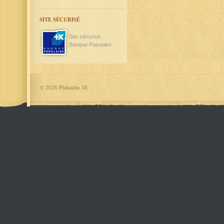
SITE SÉCURISÉ
Site sécurisé
Banque Populaire
©
2026 Philatélie 50