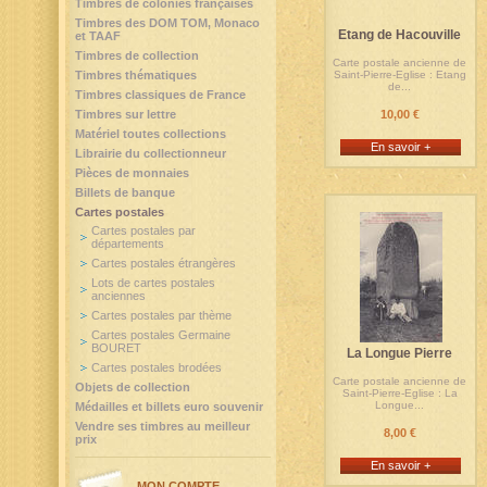
Timbres de colonies françaises
Timbres des DOM TOM, Monaco
Etang de Hacouville
et TAAF
Timbres de collection
Carte postale ancienne de
Timbres thématiques
Saint-Pierre-Eglise : Etang
de...
Timbres classiques de France
Timbres sur lettre
10,00 €
Matériel toutes collections
En savoir +
Librairie du collectionneur
Pièces de monnaies
Billets de banque
Cartes postales
Cartes postales par
départements
Cartes postales étrangères
Lots de cartes postales
anciennes
Cartes postales par thème
Cartes postales Germaine
BOURET
La Longue Pierre
Cartes postales brodées
Carte postale ancienne de
Objets de collection
Saint-Pierre-Eglise : La
Longue...
Médailles et billets euro souvenir
Vendre ses timbres au meilleur
8,00 €
prix
En savoir +
MON COMPTE