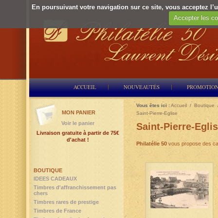
En poursuivant votre navigation sur ce site, vous acceptez l’ut
Accepter les co
ACCUEIL
NOUVEAUTÉS
PROMOTIO
Vous êtes ici :
Accueil
/
Boutique
MON PANIER
Saint-Pierre-Eglise
Voir le panier
Saint-Pierre-Egli
Livraison gratuite à partir de 75€
d'achat !
Philatélie 50
vous propose des ca
BOUTIQUE
IDEES CADEAUX
Timbres d'affranchissement pas
chers
Timbres rares de prestige
Timbres de France