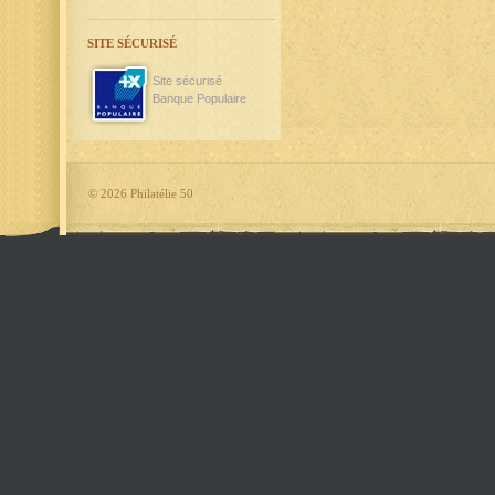
SITE SÉCURISÉ
Site sécurisé
Banque Populaire
©
2026 Philatélie 50