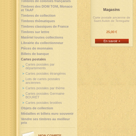
Timbres de colonies françaises
Timbres des DOM TOM, Monaco
Magasins
et TAAF
Timbres de collection
Carte postale ancienne de
Timbres thématiques
Saint Aubin de Terregatte
:...
Timbres classiques de France
Timbres sur lettre
25,00 €
Matériel toutes collections
En savoir +
Librairie du collectionneur
Pièces de monnaies
Billets de banque
Cartes postales
Cartes postales par
départements
Cartes postales étrangères
Lots de cartes postales
anciennes
Cartes postales par thème
Cartes postales Germaine
BOURET
Cartes postales brodées
Objets de collection
Médailles et billets euro souvenir
Vendre ses timbres au meilleur
prix
MON COMPTE