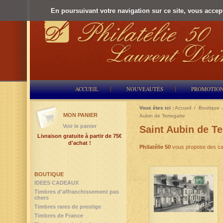
En poursuivant votre navigation sur ce site, vous accepte
ACCUEIL
NOUVEAUTÉS
PROMOTIO
Vous êtes ici :
Accueil
/
Boutique
MON PANIER
Aubin de Terregatte
Voir le panier
Saint Aubin de Te
Livraison gratuite à partir de 75€
d'achat !
Philatélie 50
vous propose des ca
BOUTIQUE
IDEES CADEAUX
Timbres d'affranchissement pas
chers
Timbres rares de prestige
Timbres de France