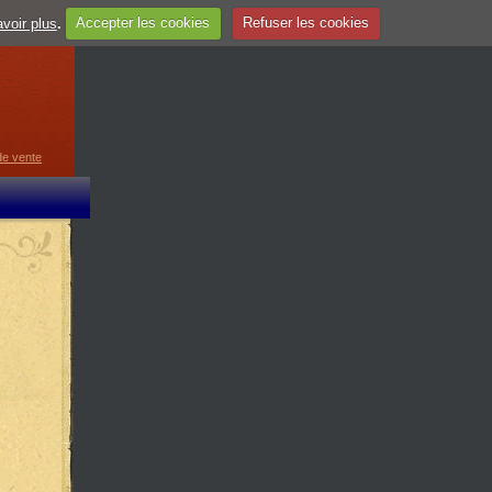
voir plus
.
Accepter les cookies
Refuser les cookies
guage
▼
de vente