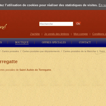
z l’utilisation de cookies pour réaliser des statistiques de visites.
En sa
Select Lan
J'achète
Je vends des timbres
Mon compte
Conditions 
|
|
|
NS
BOUTIQUE
OFFRES SPÉCIALES
CONTACT
/
Cartes postales
/
Cartes postales par départements
/
Cartes postales de la Manche
/
Saint
rregatte
rtes postales de
Saint Aubin de Terregatte
.