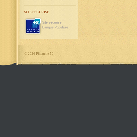
SITE SÉCURISÉ
Site sécurisé
Banque Populaire
©
2026 Philatélie 50