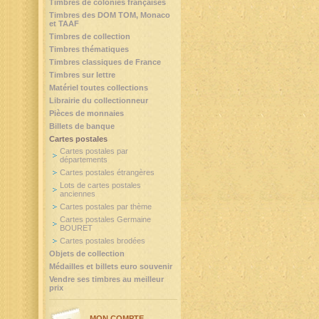
Timbres de colonies françaises
Timbres des DOM TOM, Monaco
et TAAF
Timbres de collection
Timbres thématiques
Timbres classiques de France
Timbres sur lettre
Matériel toutes collections
Librairie du collectionneur
Pièces de monnaies
Billets de banque
Cartes postales
Cartes postales par
départements
Cartes postales étrangères
Lots de cartes postales
anciennes
Cartes postales par thème
Cartes postales Germaine
BOURET
Cartes postales brodées
Objets de collection
Médailles et billets euro souvenir
Vendre ses timbres au meilleur
prix
MON COMPTE