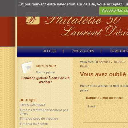
En poursuivant votre navigation sur ce site, vous acceptez l’ut
Accepter les co
ACCUEIL
NOUVEAUTÉS
PROMOTIO
Vous êtes ici :
Accueil
/
Boutique
MON PANIER
Réville
Voir le panier
Vous avez oublié
Livraison gratuite à partir de 75€
d'achat !
Entrez votre adresse e-mail ci-des
passe.
Rappel du mot de passe
BOUTIQUE
IDEES CADEAUX
E-mail
Timbres d'affranchissement pas
chers
Timbres rares de prestige
Timbres de France