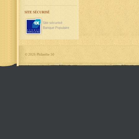
SITE SÉCURISÉ
Site sécurisé
Banque Populaire
©
2026 Philatélie 50