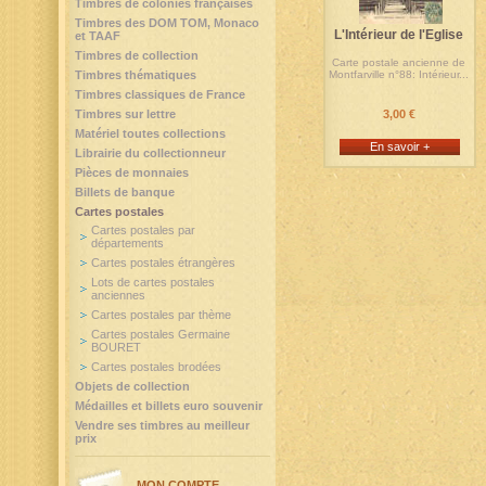
Timbres de colonies françaises
Timbres des DOM TOM, Monaco
L'Intérieur de l'Eglise
et TAAF
Timbres de collection
Carte postale ancienne de
Timbres thématiques
Montfarville n°88: Intérieur...
Timbres classiques de France
Timbres sur lettre
3,00 €
Matériel toutes collections
En savoir +
Librairie du collectionneur
Pièces de monnaies
Billets de banque
Cartes postales
Cartes postales par
départements
Cartes postales étrangères
Lots de cartes postales
anciennes
Cartes postales par thème
Cartes postales Germaine
BOURET
Cartes postales brodées
Objets de collection
Médailles et billets euro souvenir
Vendre ses timbres au meilleur
prix
MON COMPTE