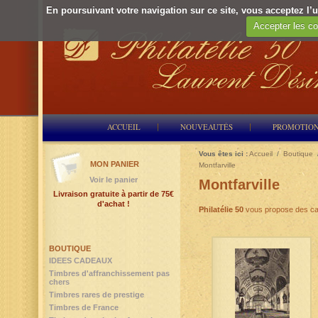
En poursuivant votre navigation sur ce site, vous acceptez l’ut
Accepter les co
ACCUEIL
NOUVEAUTÉS
PROMOTIO
Vous êtes ici :
Accueil
/
Boutique
MON PANIER
Montfarville
Voir le panier
Montfarville
Livraison gratuite à partir de 75€
d'achat !
Philatélie 50
vous propose des ca
BOUTIQUE
IDEES CADEAUX
Timbres d'affranchissement pas
chers
Timbres rares de prestige
Timbres de France