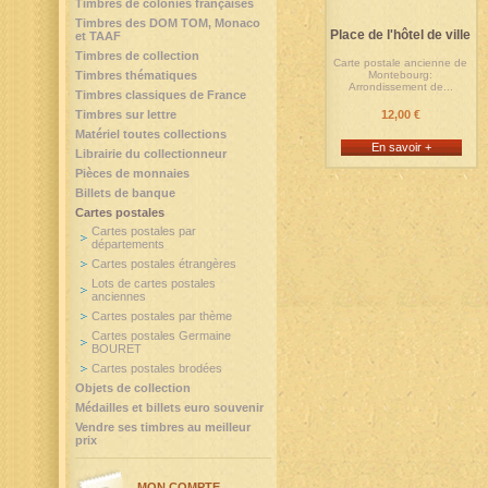
Timbres de colonies françaises
Timbres des DOM TOM, Monaco
Place de l'hôtel de ville
et TAAF
Timbres de collection
Carte postale ancienne de
Timbres thématiques
Montebourg:
Arrondissement de...
Timbres classiques de France
Timbres sur lettre
12,00 €
Matériel toutes collections
En savoir +
Librairie du collectionneur
Pièces de monnaies
Billets de banque
Cartes postales
Cartes postales par
départements
Cartes postales étrangères
Lots de cartes postales
anciennes
Cartes postales par thème
Cartes postales Germaine
BOURET
Cartes postales brodées
Objets de collection
Médailles et billets euro souvenir
Vendre ses timbres au meilleur
prix
MON COMPTE