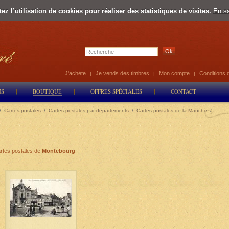
z l’utilisation de cookies pour réaliser des statistiques de visites.
En sa
J'achète
Je vends des timbres
Mon compte
Conditions 
|
|
|
NS
BOUTIQUE
OFFRES SPÉCIALES
CONTACT
/
Cartes postales
/
Cartes postales par départements
/
Cartes postales de la Manche
/
rtes postales de
Montebourg
.