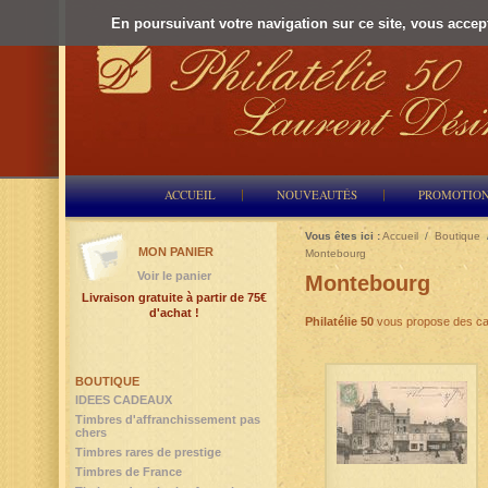
En poursuivant votre navigation sur ce site, vous accepte
ACCUEIL
NOUVEAUTÉS
PROMOTIO
Vous êtes ici :
Accueil
/
Boutique
MON PANIER
Montebourg
Voir le panier
Montebourg
Livraison gratuite à partir de 75€
d'achat !
Philatélie 50
vous propose des ca
BOUTIQUE
IDEES CADEAUX
Timbres d'affranchissement pas
chers
Timbres rares de prestige
Timbres de France