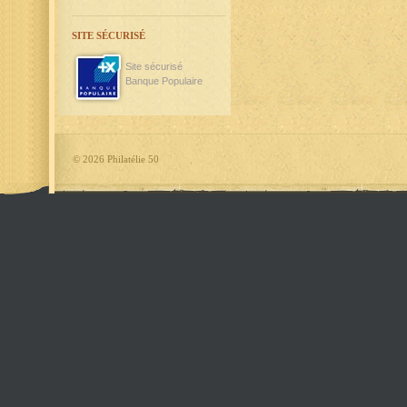
SITE SÉCURISÉ
Site sécurisé
Banque Populaire
©
2026 Philatélie 50