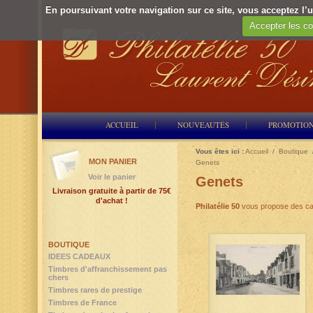
En poursuivant votre navigation sur ce site, vous acceptez l’ut
Accepter les co
ACCUEIL
NOUVEAUTÉS
PROMOTIO
Vous êtes ici :
Accueil
/
Boutique
MON PANIER
Genets
Voir le panier
Genets
Livraison gratuite à partir de 75€
d'achat !
Philatélie 50
vous propose des ca
BOUTIQUE
IDEES CADEAUX
Timbres d'affranchissement pas
chers
Timbres rares de prestige
Timbres de France