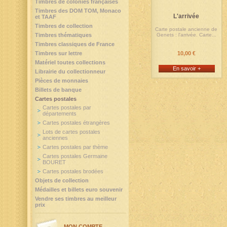
Timbres de colonies françaises
Timbres des DOM TOM, Monaco
L'arrivée
et TAAF
Timbres de collection
Carte postale ancienne de
Timbres thématiques
Genets : l'arrivée. Carte...
Timbres classiques de France
Timbres sur lettre
10,00 €
Matériel toutes collections
En savoir +
Librairie du collectionneur
Pièces de monnaies
Billets de banque
Cartes postales
Cartes postales par
départements
Cartes postales étrangères
Lots de cartes postales
anciennes
Cartes postales par thème
Cartes postales Germaine
BOURET
Cartes postales brodées
Objets de collection
Médailles et billets euro souvenir
Vendre ses timbres au meilleur
prix
MON COMPTE