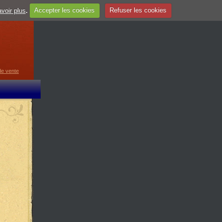
voir plus
.
Accepter les cookies
Refuser les cookies
guage
▼
de vente