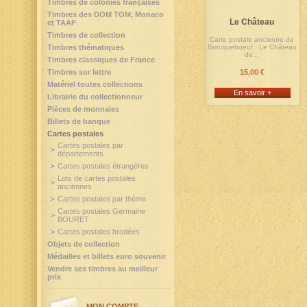
Timbres de colonies françaises
Timbres des DOM TOM, Monaco
Le Château
et TAAF
Timbres de collection
Carte postale ancienne de
Timbres thématiques
Brocqueboeuf : Le Château
de...
Timbres classiques de France
Timbres sur lettre
15,00 €
Matériel toutes collections
En savoir +
Librairie du collectionneur
Pièces de monnaies
Billets de banque
Cartes postales
Cartes postales par
départements
Cartes postales étrangères
Lots de cartes postales
anciennes
Cartes postales par thème
Cartes postales Germaine
BOURET
Cartes postales brodées
Objets de collection
Médailles et billets euro souvenir
Vendre ses timbres au meilleur
prix
MON COMPTE