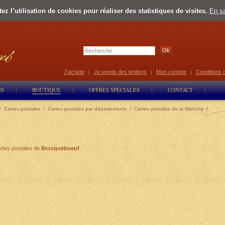
z l’utilisation de cookies pour réaliser des statistiques de visites.
En sa
Select Lan
J'achète
Je vends des timbres
Mon compte
Conditions 
|
|
|
NS
BOUTIQUE
OFFRES SPÉCIALES
CONTACT
/
Cartes postales
/
Cartes postales par départements
/
Cartes postales de la Manche
/
rtes postales de
Brocqueboeuf
.