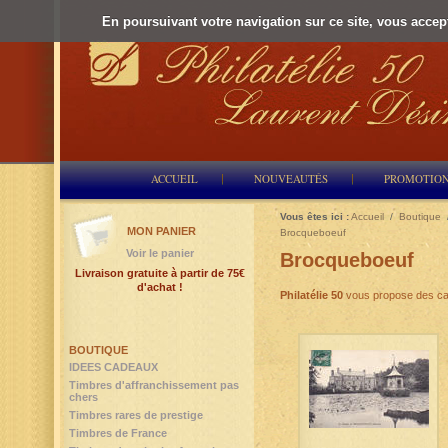
En poursuivant votre navigation sur ce site, vous accepte
ACCUEIL
NOUVEAUTÉS
PROMOTIO
Vous êtes ici :
Accueil
/
Boutique
MON PANIER
Brocqueboeuf
Voir le panier
Brocqueboeuf
Livraison gratuite à partir de 75€
d'achat !
Philatélie 50
vous propose des ca
BOUTIQUE
IDEES CADEAUX
Timbres d'affranchissement pas
chers
Timbres rares de prestige
Timbres de France