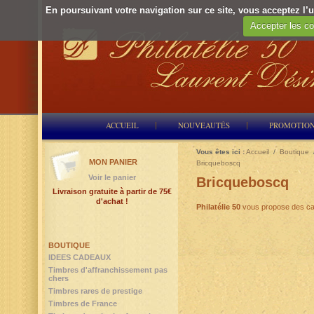
En poursuivant votre navigation sur ce site, vous acceptez l’ut
Accepter les co
ACCUEIL
NOUVEAUTÉS
PROMOTIO
Vous êtes ici :
Accueil
/
Boutique
MON PANIER
Bricqueboscq
Voir le panier
Bricqueboscq
Livraison gratuite à partir de 75€
d'achat !
Philatélie 50
vous propose des ca
BOUTIQUE
IDEES CADEAUX
Timbres d'affranchissement pas
chers
Timbres rares de prestige
Timbres de France