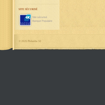
SITE SÉCURISÉ
Site sécurisé
Banque Populaire
©
2026 Philatélie 50