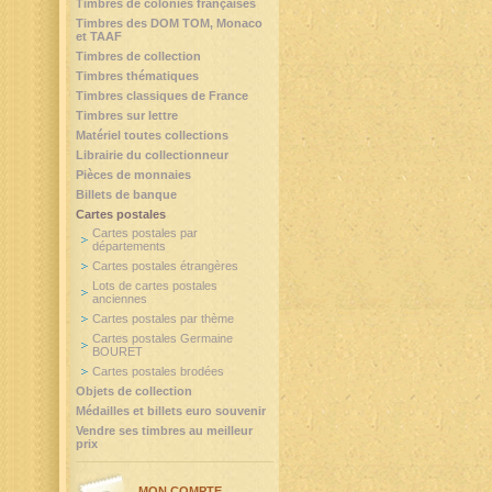
Timbres de colonies françaises
Timbres des DOM TOM, Monaco
et TAAF
Timbres de collection
Timbres thématiques
Timbres classiques de France
Timbres sur lettre
Matériel toutes collections
Librairie du collectionneur
Pièces de monnaies
Billets de banque
Cartes postales
Cartes postales par
départements
Cartes postales étrangères
Lots de cartes postales
anciennes
Cartes postales par thème
Cartes postales Germaine
BOURET
Cartes postales brodées
Objets de collection
Médailles et billets euro souvenir
Vendre ses timbres au meilleur
prix
MON COMPTE