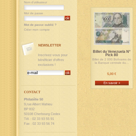
Nom d'utilisateur
Mot de passe
Mot de passe oublié ?
Créer mon compte
NEWSLETTER
Billet du Venezuela N°
Pick 80
Inscrivez-vous pour
Billet de 2 000 Bolívares de
bénéficier d'offres
la Banque centrale du...
exclusives !
5,00 €
En savoir +
CONTACT
Philatélie 50
9,rue Albert Mahieu
BP 832
50108 Cherbourg Cedex
Tél. : 02 33 93 55 91
Fax : 02 33 93 56 74