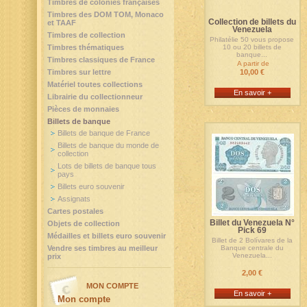
Timbres de colonies françaises
Timbres des DOM TOM, Monaco
Collection de billets du
et TAAF
Venezuela
Timbres de collection
Philatélie 50 vous propose
Timbres thématiques
10 ou 20 billets de
banque...
Timbres classiques de France
A partir de
Timbres sur lettre
10,00 €
Matériel toutes collections
En savoir +
Librairie du collectionneur
Pièces de monnaies
Billets de banque
Billets de banque de France
Billets de banque du monde de
collection
Lots de billets de banque tous
pays
Billets euro souvenir
Assignats
Cartes postales
Billet du Venezuela N°
Objets de collection
Pick 69
Médailles et billets euro souvenir
Billet de 2 Bolívares de la
Vendre ses timbres au meilleur
Banque centrale du
Venezuela...
prix
2,00 €
MON COMPTE
En savoir +
Mon compte