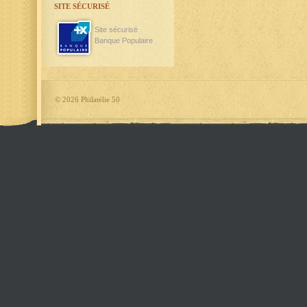
SITE SÉCURISÉ
Site sécurisé
Banque Populaire
©
2026 Philatélie 50