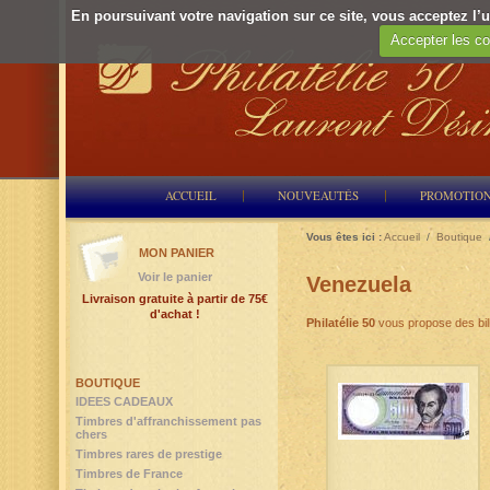
En poursuivant votre navigation sur ce site, vous acceptez l’ut
Accepter les co
ACCUEIL
NOUVEAUTÉS
PROMOTIO
Vous êtes ici :
Accueil
/
Boutique
MON PANIER
Voir le panier
Venezuela
Livraison gratuite à partir de 75€
d'achat !
Philatélie 50
vous propose des bil
BOUTIQUE
IDEES CADEAUX
Timbres d'affranchissement pas
chers
Timbres rares de prestige
Timbres de France