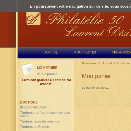
En poursuivant votre navigation sur ce site, vous accepte
ACCUEIL
NOUVEAUTÉS
PROMOTIO
Vous êtes ici :
Accueil
/
Boutique
MON PANIER
Voir le panier
Mon panier
Livraison gratuite à partir de 75€
d'achat !
Le panier est vide....
BOUTIQUE
IDEES CADEAUX
Timbres d'affranchissement pas
chers
Timbres rares de prestige
Timbres de France