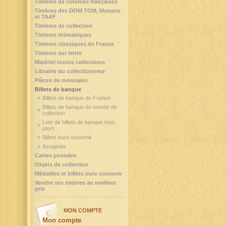
Timbres de colonies françaises
Timbres des DOM TOM, Monaco
et TAAF
Timbres de collection
Timbres thématiques
Timbres classiques de France
Timbres sur lettre
Matériel toutes collections
Librairie du collectionneur
Pièces de monnaies
Billets de banque
Billets de banque de France
Billets de banque du monde de
collection
Lots de billets de banque tous
pays
Billets euro souvenir
Assignats
Cartes postales
Objets de collection
Médailles et billets euro souvenir
Vendre ses timbres au meilleur
prix
MON COMPTE
Mon compte