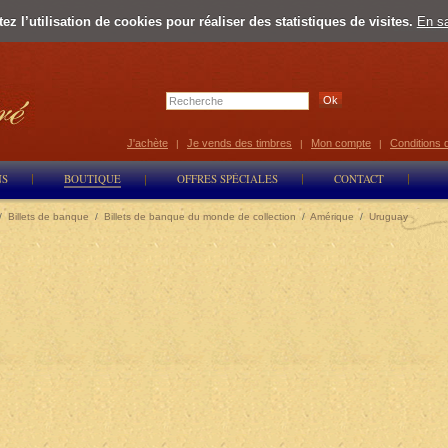
z l’utilisation de cookies pour réaliser des statistiques de visites.
En sa
Select Lan
J'achète
Je vends des timbres
Mon compte
Conditions 
|
|
|
NS
BOUTIQUE
OFFRES SPÉCIALES
CONTACT
/
Billets de banque
/
Billets de banque du monde de collection
/
Amérique
/
Uruguay