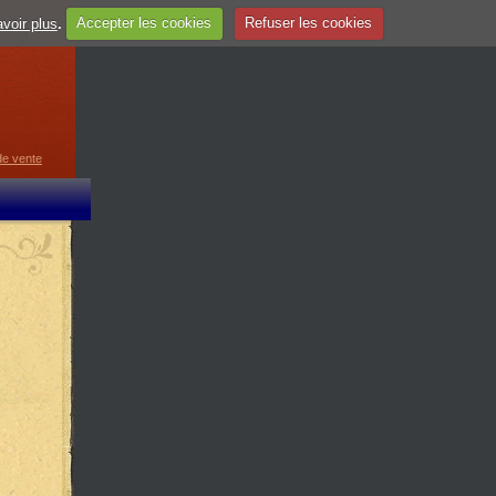
voir plus
.
Accepter les cookies
Refuser les cookies
guage
▼
de vente