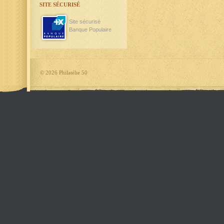
SITE SÉCURISÉ
Site sécurisé
Banque Populaire
©
2026 Philatélie 50