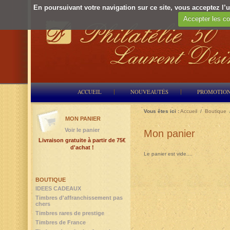
En poursuivant votre navigation sur ce site, vous acceptez l’ut
Accepter les co
ACCUEIL
NOUVEAUTÉS
PROMOTIO
Vous êtes ici :
Accueil
/
Boutique
MON PANIER
Voir le panier
Mon panier
Livraison gratuite à partir de 75€
d'achat !
Le panier est vide....
BOUTIQUE
IDEES CADEAUX
Timbres d'affranchissement pas
chers
Timbres rares de prestige
Timbres de France