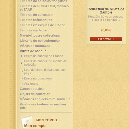
Timbres de colonies françaises
Timbres des DOM TOM, Monaco
Collection de billets de
et TAAF
Gambie
Timbres de collection
Philatélie 50 vous propose
Timbres thématiques
5 billets de banque...
Timbres classiques de France
Timbres sur lettre
28,00 €
Matériel toutes collections
En savoir +
Librairie du collectionneur
Pièces de monnaies
Billets de banque
Billets de banque de France
Billets de banque du monde de
collection
Lots de billets de banque tous
pays
Billets euro souvenir
Assignats
Cartes postales
Objets de collection
Médailles et billets euro souvenir
Vendre ses timbres au meilleur
prix
MON COMPTE
Mon compte