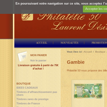
En poursuivant votre navigation sur ce site, vous acceptez l’ut
Accepter les co
ACCUEIL
NOUVEAUTÉS
PROMOTIO
Vous êtes ici :
Accueil
/
Boutique
MON PANIER
Voir le panier
Gambie
Livraison gratuite à partir de 75€
d'achat !
Philatélie 50 vous propose des bil
BOUTIQUE
IDEES CADEAUX
Timbres d'affranchissement pas
chers
Timbres rares de prestige
Timbres de France