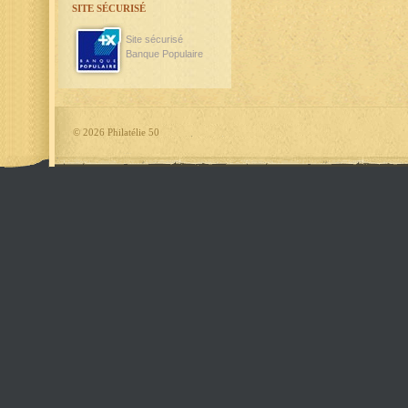
SITE SÉCURISÉ
Site sécurisé
Banque Populaire
©
2026 Philatélie 50