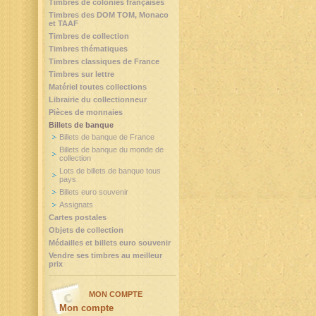
Timbres de colonies françaises
Timbres des DOM TOM, Monaco
et TAAF
Timbres de collection
Timbres thématiques
Timbres classiques de France
Timbres sur lettre
Matériel toutes collections
Librairie du collectionneur
Pièces de monnaies
Billets de banque
Billets de banque de France
Billets de banque du monde de
collection
Lots de billets de banque tous
pays
Billets euro souvenir
Assignats
Cartes postales
Objets de collection
Médailles et billets euro souvenir
Vendre ses timbres au meilleur
prix
MON COMPTE
Mon compte