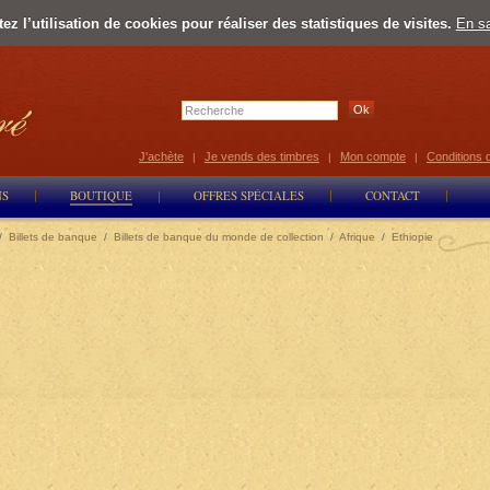
z l’utilisation de cookies pour réaliser des statistiques de visites.
En sa
Select Lan
J'achète
Je vends des timbres
Mon compte
Conditions 
|
|
|
NS
BOUTIQUE
OFFRES SPÉCIALES
CONTACT
/
Billets de banque
/
Billets de banque du monde de collection
/
Afrique
/
Ethiopie