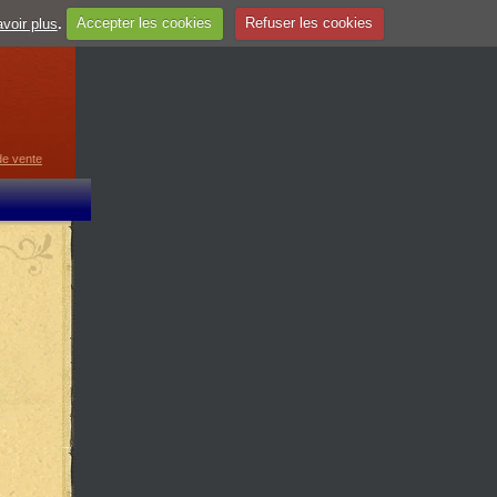
voir plus
.
Accepter les cookies
Refuser les cookies
guage
▼
de vente