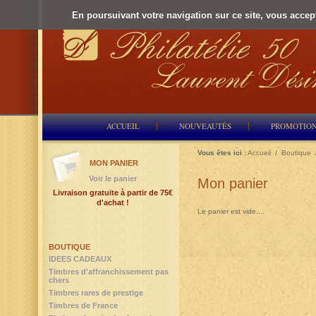
En poursuivant votre navigation sur ce site, vous accepte
ACCUEIL
NOUVEAUTÉS
PROMOTIO
Vous êtes ici :
Accueil
/
Boutique
MON PANIER
Voir le panier
Mon panier
Livraison gratuite à partir de 75€
d'achat !
Le panier est vide....
BOUTIQUE
IDEES CADEAUX
Timbres d'affranchissement pas
chers
Timbres rares de prestige
Timbres de France