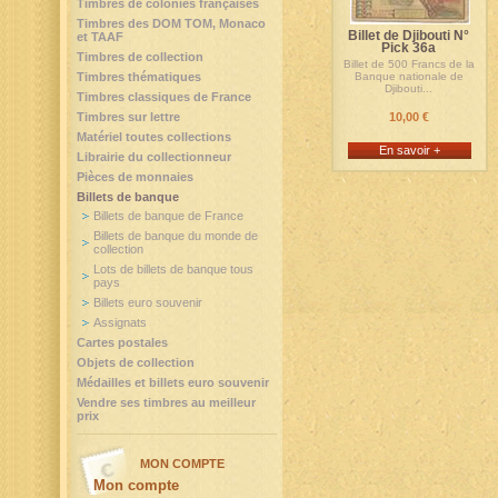
Timbres de colonies françaises
Timbres des DOM TOM, Monaco
Billet de Djibouti N°
et TAAF
Pick 36a
Timbres de collection
Billet de 500 Francs de la
Timbres thématiques
Banque nationale de
Djibouti...
Timbres classiques de France
Timbres sur lettre
10,00 €
Matériel toutes collections
En savoir +
Librairie du collectionneur
Pièces de monnaies
Billets de banque
Billets de banque de France
Billets de banque du monde de
collection
Lots de billets de banque tous
pays
Billets euro souvenir
Assignats
Cartes postales
Objets de collection
Médailles et billets euro souvenir
Vendre ses timbres au meilleur
prix
MON COMPTE
Mon compte