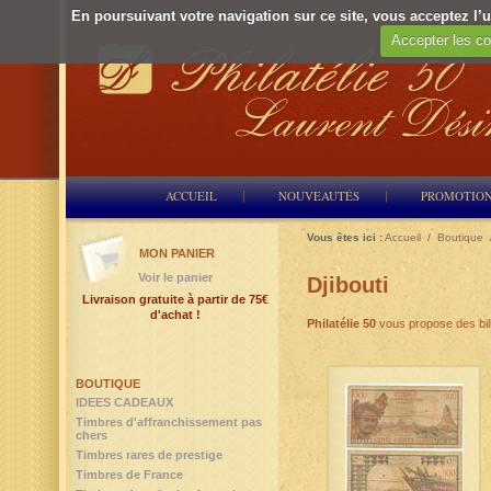
En poursuivant votre navigation sur ce site, vous acceptez l’ut
Accepter les co
ACCUEIL
NOUVEAUTÉS
PROMOTIO
Vous êtes ici :
Accueil
/
Boutique
MON PANIER
Voir le panier
Djibouti
Livraison gratuite à partir de 75€
d'achat !
Philatélie 50
vous propose des bil
BOUTIQUE
IDEES CADEAUX
Timbres d'affranchissement pas
chers
Timbres rares de prestige
Timbres de France