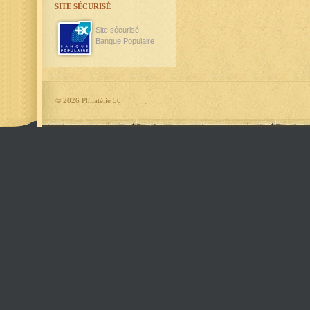
SITE SÉCURISÉ
Site sécurisé
Banque Populaire
©
2026 Philatélie 50