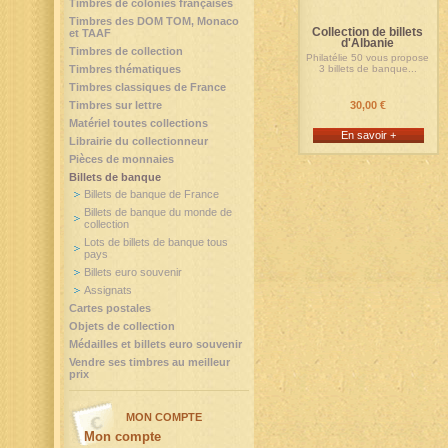
Timbres de colonies françaises
Timbres des DOM TOM, Monaco
Collection de billets
et TAAF
d'Albanie
Timbres de collection
Philatélie 50 vous propose
Timbres thématiques
3 billets de banque...
Timbres classiques de France
Timbres sur lettre
30,00 €
Matériel toutes collections
En savoir +
Librairie du collectionneur
Pièces de monnaies
Billets de banque
Billets de banque de France
Billets de banque du monde de
collection
Lots de billets de banque tous
pays
Billets euro souvenir
Assignats
Cartes postales
Objets de collection
Médailles et billets euro souvenir
Vendre ses timbres au meilleur
prix
MON COMPTE
Mon compte