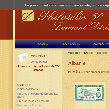
En poursuivant votre navigation sur ce site, vous accepte
ACCUEIL
NOUVEAUTÉS
PROMOTIO
Vous êtes ici :
Accueil
/
Boutique
MON PANIER
Voir le panier
Albanie
Livraison gratuite à partir de 75€
d'achat !
Philatélie 50
vous propose des bil
BOUTIQUE
IDEES CADEAUX
Timbres d'affranchissement pas
chers
Timbres rares de prestige
Timbres de France