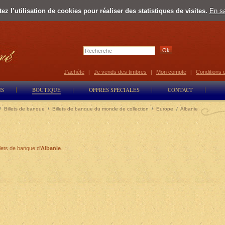
z l’utilisation de cookies pour réaliser des statistiques de visites.
En sa
Select Lan
J'achète
Je vends des timbres
Mon compte
Conditions 
|
|
|
NS
BOUTIQUE
OFFRES SPÉCIALES
CONTACT
/
Billets de banque
/
Billets de banque du monde de collection
/
Europe
/
Albanie
lets de banque d'
Albanie
.