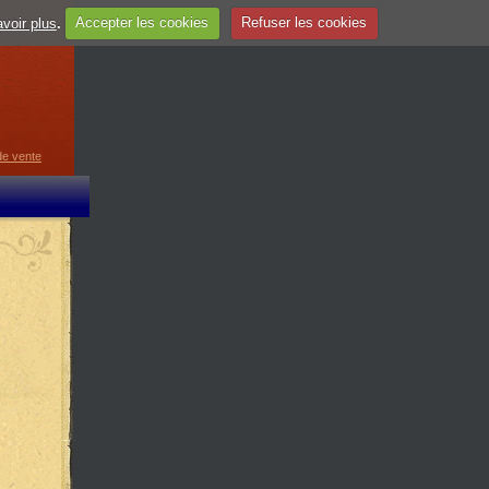
voir plus
.
Accepter les cookies
Refuser les cookies
guage
▼
de vente