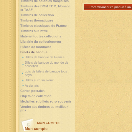
Timbres de colonies françaises
Timbres des DOM TOM, Monaco
Recommander ce produit à un 
et TAAF
Timbres de collection
Timbres thématiques
Timbres classiques de France
Timbres sur lettre
Matériel toutes collections
Librairie du collectionneur
Pièces de monnaies
Billets de banque
Billets de banque de France
Billets de banque du monde de
collection
Lots de billets de banque tous
pays
Billets euro souvenir
Assignats
Cartes postales
Objets de collection
Médailles et billets euro souvenir
Vendre ses timbres au meilleur
prix
MON COMPTE
Mon compte