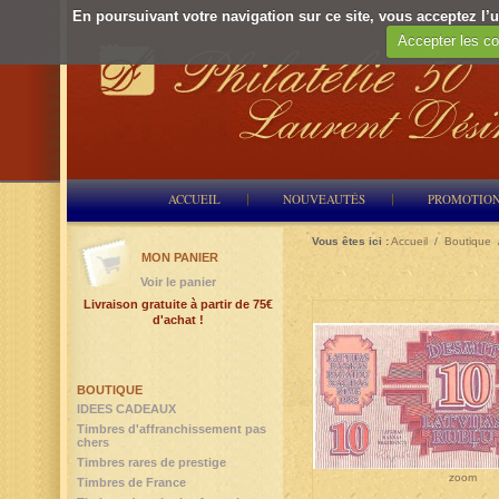
En poursuivant votre navigation sur ce site, vous acceptez l’ut
Accepter les co
ACCUEIL
NOUVEAUTÉS
PROMOTIO
Vous êtes ici :
Accueil
/
Boutique
MON PANIER
Voir le panier
Livraison gratuite à partir de 75€
d'achat !
BOUTIQUE
IDEES CADEAUX
Timbres d'affranchissement pas
chers
Timbres rares de prestige
zoom
Timbres de France