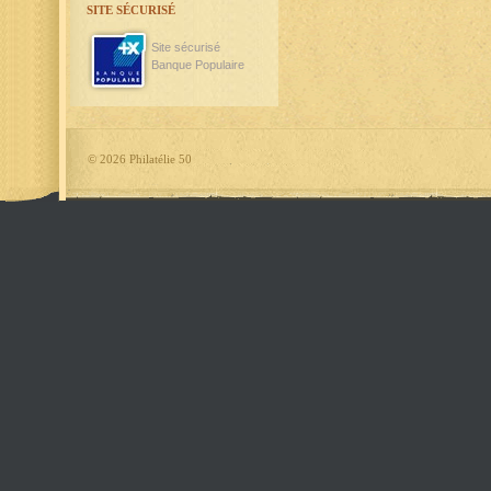
SITE SÉCURISÉ
Site sécurisé
Banque Populaire
©
2026 Philatélie 50