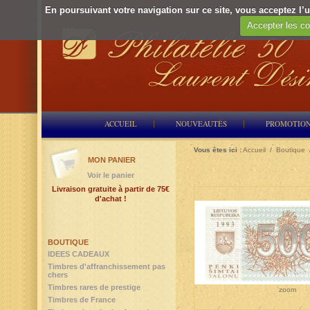
En poursuivant votre navigation sur ce site, vous acceptez l’ut
Accepter les co
ACCUEIL
NOUVEAUTÉS
PROMOTIO
Vous êtes ici :
Accueil
/
Boutique
MON PANIER
Voir le panier
Livraison gratuite à partir de 75€
d'achat !
BOUTIQUE
IDEES CADEAUX
Timbres d'affranchissement pas
chers
Timbres rares de prestige
zoom
Timbres de France