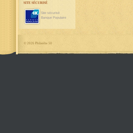
SITE SÉCURISÉ
Site sécurisé
Banque Populaire
©
2026 Philatélie 50