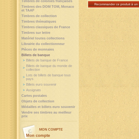
Timbres de colonies françaises
Recommander ce produit à un 
Timbres des DOM TOM, Monaco
et TAAF
Timbres de collection
Timbres thématiques
Timbres classiques de France
Timbres sur lettre
Matériel toutes collections
Librairie du collectionneur
Pièces de monnaies
Billets de banque
Billets de banque de France
Billets de banque du monde de
collection
Lots de billets de banque tous
pays
Billets euro souvenir
Assignats
Cartes postales
Objets de collection
Médailles et billets euro souvenir
Vendre ses timbres au meilleur
prix
MON COMPTE
Mon compte