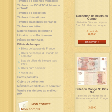
Timbres de colonies françaises
Timbres des DOM TOM, Monaco
et TAAF
Timbres de collection
Collection de billets du
Timbres thématiques
Congo
Timbres classiques de France
Philatélie 50 vous propose
5 ou 10 billets de banque...
Timbres sur lettre
Matériel toutes collections
A partir de
8,00 €
Librairie du collectionneur
Pièces de monnaies
En savoir +
Billets de banque
Billets de banque de France
Billets de banque du monde de
collection
Lots de billets de banque tous
pays
Billets euro souvenir
Assignats
Cartes postales
Objets de collection
Médailles et billets euro souvenir
Billet du Congo N° Pick
Vendre ses timbres au meilleur
93
prix
Billet de 10 Francs de la
Banque centrale du Congo
N°...
MON COMPTE
3,00 €
Mon compte