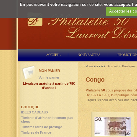
En poursuivant votre navigation sur ce site, vous acceptez l’ut
Accepter les co
ACCUEIL
NOUVEAUTÉS
PROMOTIO
Vous êtes ici :
Accueil
/
Boutique
MON PANIER
Voir le panier
Congo
Livraison gratuite à partir de 75€
d'achat !
Philatélie 50
vous propose des bill
De 1971 à 1997, la république dém
Cliquez ici pour découvrir nos bil
BOUTIQUE
IDEES CADEAUX
Timbres d'affranchissement pas
chers
Timbres rares de prestige
Timbres de France