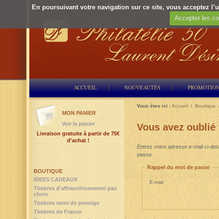
En poursuivant votre navigation sur ce site, vous acceptez l’ut
Accepter les co
ACCUEIL
NOUVEAUTÉS
PROMOTIO
Vous êtes ici :
Accueil
/
Boutique
MON PANIER
Voir le panier
Vous avez oublié
Livraison gratuite à partir de 75€
d'achat !
Entrez votre adresse e-mail ci-des
passe.
Rappel du mot de passe
BOUTIQUE
IDEES CADEAUX
E-mail
Timbres d'affranchissement pas
chers
Timbres rares de prestige
Timbres de France