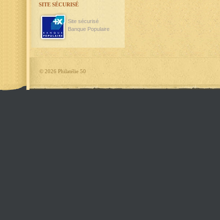
SITE SÉCURISÉ
Site sécurisé
Banque Populaire
©
2026 Philatélie 50