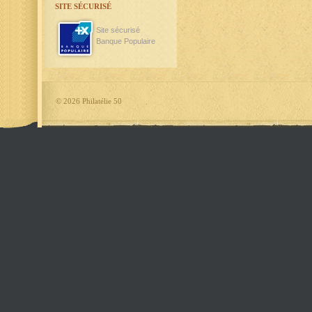
SITE SÉCURISÉ
Site sécurisé
Banque Populaire
©
2026 Philatélie 50