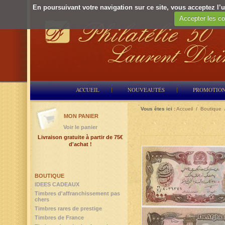
En poursuivant votre navigation sur ce site, vous acceptez l’ut
Accepter les co
ACCUEIL
NOUVEAUTÉS
PROMOTIO
Vous êtes ici :
Accueil
/
Boutique
MON PANIER
Voir le panier
Livraison gratuite à partir de 75€
d'achat !
BOUTIQUE
IDEES CADEAUX
Timbres d'affranchissement pas
chers
Timbres rares de prestige
Timbres de France