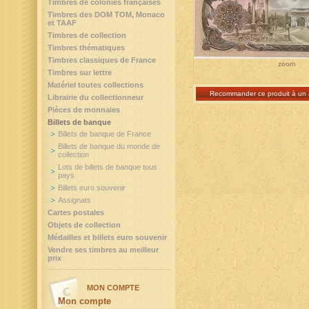
Timbres de colonies françaises
Timbres des DOM TOM, Monaco
et TAAF
Timbres de collection
Timbres thématiques
Timbres classiques de France
zoom
Timbres sur lettre
Matériel toutes collections
Recommander ce produit à un 
Librairie du collectionneur
Pièces de monnaies
Billets de banque
Billets de banque de France
Billets de banque du monde de
collection
Lots de billets de banque tous
pays
Billets euro souvenir
Assignats
Cartes postales
Objets de collection
Médailles et billets euro souvenir
Vendre ses timbres au meilleur
prix
MON COMPTE
Mon compte