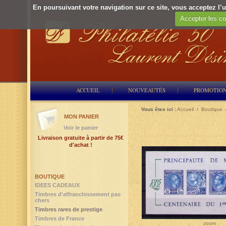
En poursuivant votre navigation sur ce site, vous acceptez l’ut
Accepter les co
ACCUEIL
NOUVEAUTÉS
PROMOTIO
Vous êtes ici :
Accueil
/
Boutique
MON PANIER
Voir le panier
Livraison gratuite à partir de 75€
d'achat !
BOUTIQUE
IDEES CADEAUX
Timbres d'affranchissement pas
chers
Timbres rares de prestige
Timbres de France
zoom