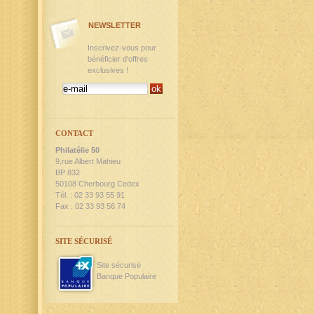
NEWSLETTER
Inscrivez-vous pour
bénéficier d'offres
exclusives !
CONTACT
Philatélie 50
9,rue Albert Mahieu
BP 832
50108 Cherbourg Cedex
Tél. : 02 33 93 55 91
Fax : 02 33 93 56 74
SITE SÉCURISÉ
Site sécurisé
Banque Populaire