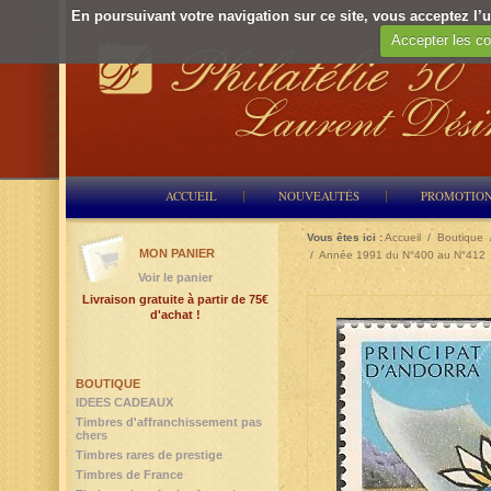
En poursuivant votre navigation sur ce site, vous acceptez l’ut
Accepter les co
ACCUEIL
NOUVEAUTÉS
PROMOTIO
Vous êtes ici :
Accueil
/
Boutique
MON PANIER
/
Année 1991 du N°400 au N°412
Voir le panier
Livraison gratuite à partir de 75€
d'achat !
BOUTIQUE
IDEES CADEAUX
Timbres d'affranchissement pas
chers
Timbres rares de prestige
Timbres de France