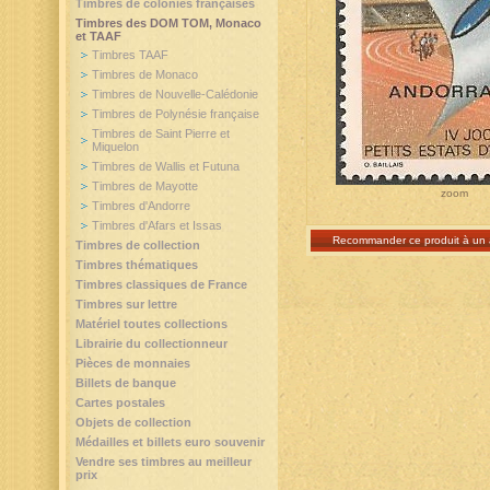
Timbres de colonies françaises
Timbres des DOM TOM, Monaco
et TAAF
Timbres TAAF
Timbres de Monaco
Timbres de Nouvelle-Calédonie
Timbres de Polynésie française
Timbres de Saint Pierre et
Miquelon
Timbres de Wallis et Futuna
Timbres de Mayotte
zoom
Timbres d'Andorre
Timbres d'Afars et Issas
Recommander ce produit à un 
Timbres de collection
Timbres thématiques
Timbres classiques de France
Timbres sur lettre
Matériel toutes collections
Librairie du collectionneur
Pièces de monnaies
Billets de banque
Cartes postales
Objets de collection
Médailles et billets euro souvenir
Vendre ses timbres au meilleur
prix