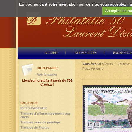
En poursuivant votre navigation sur ce site, vous acceptez l’ut
Accepter les co
ACCUEIL
NOUVEAUTÉS
PROMOTIO
Vous êtes ici :
Accueil
/
Boutique
MON PANIER
Poste Aérienne
Voir le panier
Livraison gratuite à partir de 75€
d'achat !
BOUTIQUE
IDEES CADEAUX
Timbres d'affranchissement pas
chers
Timbres rares de prestige
Timbres de France