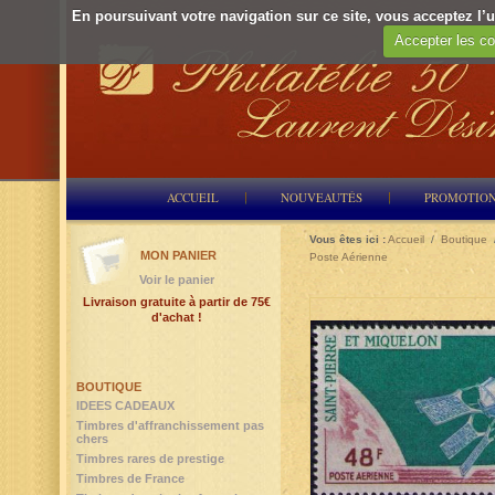
En poursuivant votre navigation sur ce site, vous acceptez l’ut
Accepter les co
ACCUEIL
NOUVEAUTÉS
PROMOTIO
Vous êtes ici :
Accueil
/
Boutique
MON PANIER
Poste Aérienne
Voir le panier
Livraison gratuite à partir de 75€
d'achat !
BOUTIQUE
IDEES CADEAUX
Timbres d'affranchissement pas
chers
Timbres rares de prestige
Timbres de France