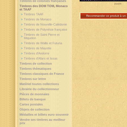
Timbres de colonies françaises
zoom
Timbres des DOM TOM, Monaco
et TAAF
Timbres TAAF
Recommander ce produit à un 
Timbres de Monaco
Timbres de Nouvelle-Calédonie
Timbres de Polynésie française
Timbres de Saint Pierre et
Miquelon
Timbres de Wallis et Futuna
Timbres de Mayotte
Timbres d'Andorre
Timbres d'Afars et Issas
Timbres de collection
Timbres thématiques
Timbres classiques de France
Timbres sur lettre
Matériel toutes collections
Librairie du collectionneur
Pièces de monnaies
Billets de banque
Cartes postales
Objets de collection
Médailles et billets euro souvenir
Vendre ses timbres au meilleur
prix