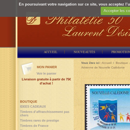
En poursuivant votre navigation sur ce site, vous acceptez l’ut
Accepter les co
ACCUEIL
NOUVEAUTÉS
PROMOTIO
Vous êtes ici :
Accueil
/
Boutique
MON PANIER
Aérienne de Nouvelle Calédonie
Voir le panier
Livraison gratuite à partir de 75€
d'achat !
BOUTIQUE
IDEES CADEAUX
Timbres d'affranchissement pas
chers
Timbres rares de prestige
Timbres de France