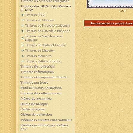
Timbres de colonies françaises
Timbres des DOM TOM, Monaco
et TAAF
zoom
Timbres TAAF
Timbres de Monaco
Recommander ce produit à un 
Timbres de Nouvelle-Calédonie
Timbres de Polynésie française
Timbres de Saint Pierre et
Miquelon
Timbres de Wallis et Futuna
Timbres de Mayotte
Timbres d'Andorre
Timbres d'Afars et Issas
Timbres de collection
Timbres thématiques
Timbres classiques de France
Timbres sur lettre
Matériel toutes collections
Librairie du collectionneur
Pièces de monnaies
Billets de banque
Cartes postales
Objets de collection
Médailles et billets euro souvenir
Vendre ses timbres au meilleur
prix