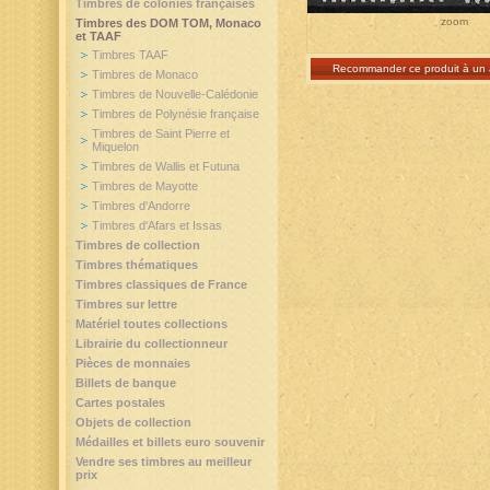
Timbres de colonies françaises
zoom
Timbres des DOM TOM, Monaco
et TAAF
Timbres TAAF
Recommander ce produit à un 
Timbres de Monaco
Timbres de Nouvelle-Calédonie
Timbres de Polynésie française
Timbres de Saint Pierre et
Miquelon
Timbres de Wallis et Futuna
Timbres de Mayotte
Timbres d'Andorre
Timbres d'Afars et Issas
Timbres de collection
Timbres thématiques
Timbres classiques de France
Timbres sur lettre
Matériel toutes collections
Librairie du collectionneur
Pièces de monnaies
Billets de banque
Cartes postales
Objets de collection
Médailles et billets euro souvenir
Vendre ses timbres au meilleur
prix