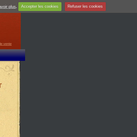
voir plus
.
Accepter les cookies
Refuser les cookies
guage
▼
de vente
T