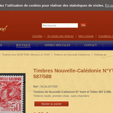
z l’utilisation de cookies pour réaliser des statistiques de visites.
En sa
Select Lan
J'achète
Je vends des timbres
Mon compte
Conditions 
|
|
|
NS
BOUTIQUE
OFFRES SPÉCIALES
CONTACT
/
Timbres des DOM TOM, Monaco et TAAF
/
Timbres de Nouvelle-Calédonie
/
Timbres de
Timbres Nouvelle-Calédonie N°Y
587/588
Ref :
NCAL587/588
Timbres de Nouvelle-Calédonie N° Yvert et Tellier 587 à 588.
Timbres neufs, premier choix, sans charnière.
Ajouter au panier