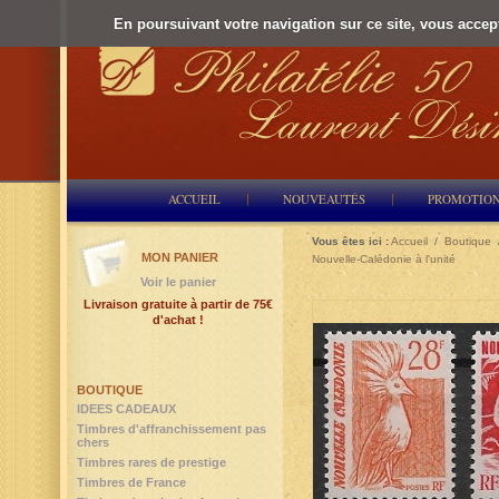
En poursuivant votre navigation sur ce site, vous accepte
ACCUEIL
NOUVEAUTÉS
PROMOTIO
Vous êtes ici :
Accueil
/
Boutique
MON PANIER
Nouvelle-Calédonie à l'unité
Voir le panier
Livraison gratuite à partir de 75€
d'achat !
BOUTIQUE
IDEES CADEAUX
Timbres d'affranchissement pas
chers
Timbres rares de prestige
Timbres de France