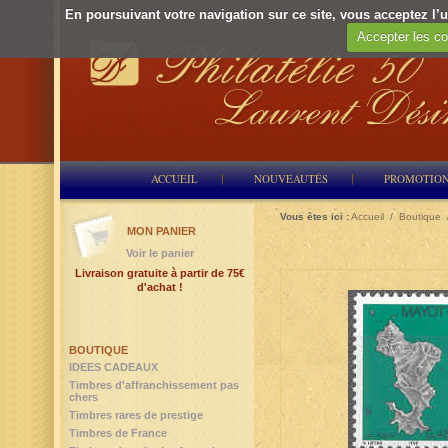
En poursuivant votre navigation sur ce site, vous acceptez l’ut
Accepter les co
ACCUEIL
NOUVEAUTÉS
PROMOTIO
Vous êtes ici :
Accueil
/
Boutique
MON PANIER
Voir le panier
Livraison gratuite à partir de 75€
d'achat !
BOUTIQUE
IDEES CADEAUX
Timbres d'affranchissement pas
chers
Timbres rares de prestige
Timbres de France