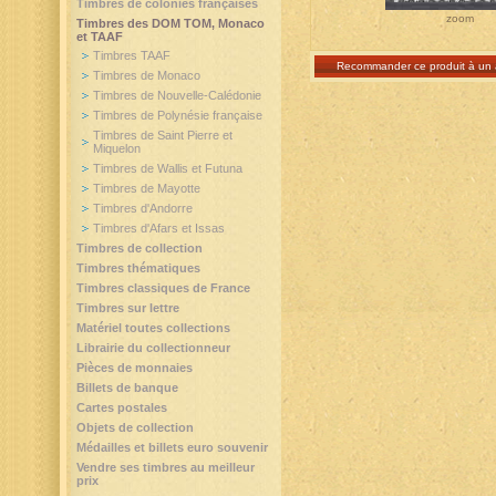
Timbres de colonies françaises
zoom
Timbres des DOM TOM, Monaco
et TAAF
Timbres TAAF
Recommander ce produit à un 
Timbres de Monaco
Timbres de Nouvelle-Calédonie
Timbres de Polynésie française
Timbres de Saint Pierre et
Miquelon
Timbres de Wallis et Futuna
Timbres de Mayotte
Timbres d'Andorre
Timbres d'Afars et Issas
Timbres de collection
Timbres thématiques
Timbres classiques de France
Timbres sur lettre
Matériel toutes collections
Librairie du collectionneur
Pièces de monnaies
Billets de banque
Cartes postales
Objets de collection
Médailles et billets euro souvenir
Vendre ses timbres au meilleur
prix