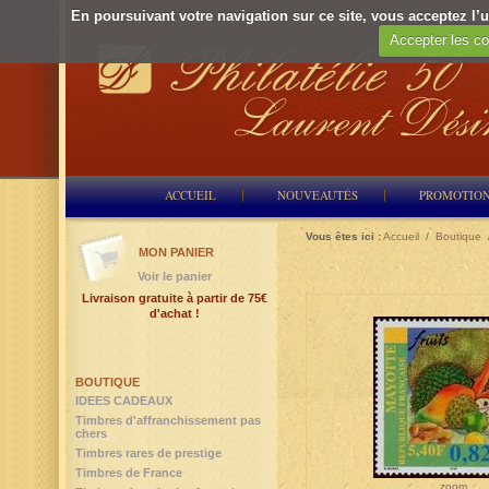
En poursuivant votre navigation sur ce site, vous acceptez l’ut
Accepter les co
ACCUEIL
NOUVEAUTÉS
PROMOTIO
Vous êtes ici :
Accueil
/
Boutique
MON PANIER
Voir le panier
Livraison gratuite à partir de 75€
d'achat !
BOUTIQUE
IDEES CADEAUX
Timbres d'affranchissement pas
chers
Timbres rares de prestige
Timbres de France
zoom