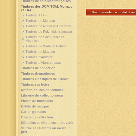
Timbres de colonies françaises
Timbres des DOM TOM, Monaco
et TAAF
Recommander ce produit à un 
Timbres TAAF
Timbres de Monaco
Timbres de Nouvelle-Calédonie
Timbres de Polynésie française
Timbres de Saint Pierre et
Miquelon
Timbres de Wallis et Futuna
Timbres de Mayotte
Timbres d'Andorre
Timbres d'Afars et Issas
Timbres de collection
Timbres thématiques
Timbres classiques de France
Timbres sur lettre
Matériel toutes collections
Librairie du collectionneur
Pièces de monnaies
Billets de banque
Cartes postales
Objets de collection
Médailles et billets euro souvenir
Vendre ses timbres au meilleur
prix