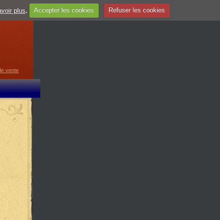
voir plus
.
Accepter les cookies
Refuser les cookies
guage
▼
de vente