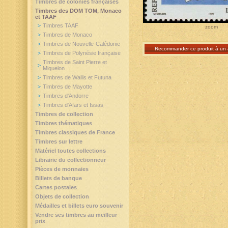
Timbres de colonies françaises
Timbres des DOM TOM, Monaco
et TAAF
Timbres TAAF
zoom
Timbres de Monaco
Timbres de Nouvelle-Calédonie
Recommander ce produit à un 
Timbres de Polynésie française
Timbres de Saint Pierre et
Miquelon
Timbres de Wallis et Futuna
Timbres de Mayotte
Timbres d'Andorre
Timbres d'Afars et Issas
Timbres de collection
Timbres thématiques
Timbres classiques de France
Timbres sur lettre
Matériel toutes collections
Librairie du collectionneur
Pièces de monnaies
Billets de banque
Cartes postales
Objets de collection
Médailles et billets euro souvenir
Vendre ses timbres au meilleur
prix