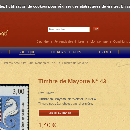
z l’utilisation de cookies pour réaliser des statistiques de visites.
En sa
Select Lan
J'achète
Je vends des timbres
Mon compte
Conditions 
|
|
|
NS
BOUTIQUE
OFFRES SPÉCIALES
CONTACT
/
Timbres des DOM TOM, Monaco et TAAF
/
Timbres de Mayotte
Timbre de Mayotte N° 43
Ref :
MAY43
Timbre de Mayotte N° Yvert et Tellier 43.
Timbre neuf, 1er choix sans charnière.
Ajouter au panier
1,40 €