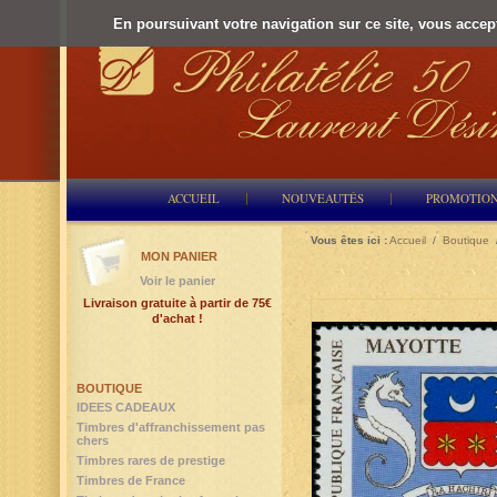
En poursuivant votre navigation sur ce site, vous accepte
ACCUEIL
NOUVEAUTÉS
PROMOTIO
Vous êtes ici :
Accueil
/
Boutique
MON PANIER
Voir le panier
Livraison gratuite à partir de 75€
d'achat !
BOUTIQUE
IDEES CADEAUX
Timbres d'affranchissement pas
chers
Timbres rares de prestige
Timbres de France