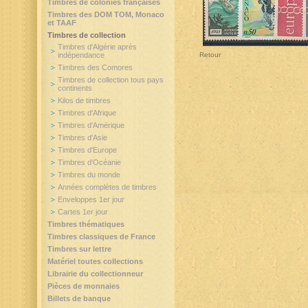
Timbres de colonies françaises
Timbres des DOM TOM, Monaco
et TAAF
Timbres de collection
Timbres d'Algérie après
indépendance
Retour
Timbres des Comores
Timbres de collection tous pays
continents
Kilos de timbres
Timbres d'Afrique
Timbres d'Amérique
Timbres d'Asie
Timbres d'Europe
Timbres d'Océanie
Timbres du monde
Années complètes de timbres
Enveloppes 1er jour
Cartes 1er jour
Timbres thématiques
Timbres classiques de France
Timbres sur lettre
Matériel toutes collections
Librairie du collectionneur
Pièces de monnaies
Billets de banque