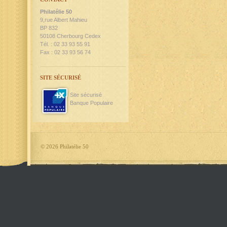
Philatélie 50
9,rue Albert Mahieu
BP 832
50108 Cherbourg Cedex
Tél. : 02 33 93 55 91
Fax : 02 33 93 56 74
SITE SÉCURISÉ
Site sécurisé
Banque Populaire
©
2026 Philatélie 50