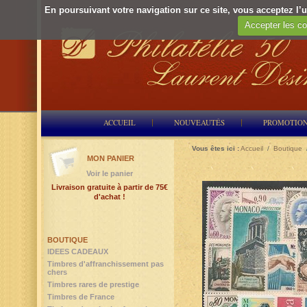
En poursuivant votre navigation sur ce site, vous acceptez l’ut
Accepter les co
ACCUEIL
NOUVEAUTÉS
PROMOTIO
Vous êtes ici :
Accueil
/
Boutique
MON PANIER
Voir le panier
Livraison gratuite à partir de 75€
d'achat !
BOUTIQUE
IDEES CADEAUX
Timbres d'affranchissement pas
chers
Timbres rares de prestige
Timbres de France