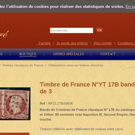
z l’utilisation de cookies pour réaliser des statistiques de visites.
En sa
Select Lan
J'achète
Je vends des timbres
Mon compte
Conditions 
|
|
|
NS
BOUTIQUE
OFFRES SPÉCIALES
CONTACT
/
Timbres classiques de France
/
Oblitérations rares sur timbres détachés
Timbre de France N°YT 17B band
de 3
Ref :
RFCL17Bobli50€
Bande de 3 timbres de France classique N° 17B du catalogu
et Tellier: 80 centimes rose Napoléon III, Second Empire, file
touché.
Timbres oblitérés avec oblitération de rouleau point carré.