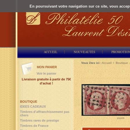
En poursuivant votre navigation sur ce site, vous accepte
ACCUEIL
NOUVEAUTÉS
PROMOTIO
Vous êtes ici :
Accueil
/
Boutique
MON PANIER
Voir le panier
Livraison gratuite à partir de 75€
d'achat !
BOUTIQUE
IDEES CADEAUX
Timbres d'affranchissement pas
chers
zoom
Timbres rares de prestige
Timbres de France