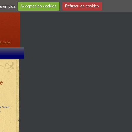
voir plus
.
Accepter les cookies
Refuser les cookies
guage
▼
de vente
e
e Yvert
t