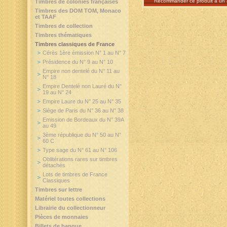
Recommander ce produit à un 
Timbres de colonies françaises
Timbres des DOM TOM, Monaco
et TAAF
Timbres de collection
Timbres thématiques
Timbres classiques de France
Cérès 1ère émission N° 1 au N° 7
Présidence du N° 9 au N° 10
Empire non dentelé du N° 11 au
N° 18
Empire Dentelé non Lauré du N°
19 au N° 24
Empire Laure du N° 25 au N° 35
Siège de Paris du N° 36 au N° 38
Emission de Bordeaux du N° 39A
au 49
3ème république du N° 50 au N°
60 C
Type sage du N° 61 au N° 106
Oblitérations rares sur timbres
détachés
Lots de timbres de France
Classiques
Timbres sur lettre
Matériel toutes collections
Librairie du collectionneur
Pièces de monnaies
Billets de banque