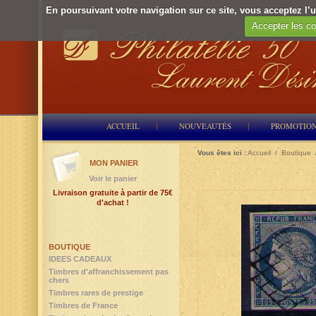
En poursuivant votre navigation sur ce site, vous acceptez l’ut
Accepter les co
ACCUEIL
NOUVEAUTÉS
PROMOTIO
Vous êtes ici :
Accueil
/
Boutique
MON PANIER
Voir le panier
Livraison gratuite à partir de 75€
d'achat !
BOUTIQUE
IDEES CADEAUX
Timbres d'affranchissement pas
chers
Timbres rares de prestige
Timbres de France