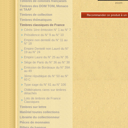
Timbres de colonies françaises
zoom
Timbres des DOM TOM, Monaco
et TAAF
Timbres de collection
Recommander ce produit à un 
Timbres thématiques
Timbres classiques de France
Cérès 1ère émission N° 1 au N° 7
Présidence du N° 9 au N° 10
Empire non dentelé du N° 11 au
N° 18
Empire Dentelé non Lauré du N°
19 au N° 24
Empire Laure du N° 25 au N° 35
Siège de Paris du N° 36 au N° 38
Emission de Bordeaux du N° 39A
au 49
3ème république du N° 50 au N°
60 C
Type sage du N° 61 au N° 106
Oblitérations rares sur timbres
détachés
Lots de timbres de France
Classiques
Timbres sur lettre
Matériel toutes collections
Librairie du collectionneur
Pièces de monnaies
Billets de banque