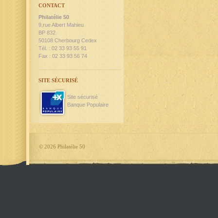
CONTACT
Philatélie 50
9,rue Albert Mahieu
BP 832
50108 Cherbourg Cedex
Tél. : 02 33 93 55 91
Fax : 02 33 93 56 74
SITE SÉCURISÉ
Site sécurisé
Banque Populaire
©
2026 Philatélie 50