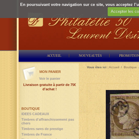
En poursuivant votre navigation sur ce site, vous acceptez l’ut
Accepter les co
ACCUEIL
NOUVEAUTÉS
PROMOTIO
Vous êtes ici :
Accueil
/
Boutique
MON PANIER
Voir le panier
Livraison gratuite à partir de 75€
d'achat !
BOUTIQUE
IDEES CADEAUX
Timbres d'affranchissement pas
chers
Timbres rares de prestige
Timbres de France