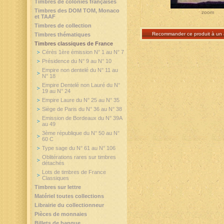
Timbres de colonies françaises
Timbres des DOM TOM, Monaco
zoom
et TAAF
Timbres de collection
Recommander ce produit à un 
Timbres thématiques
Timbres classiques de France
Cérès 1ère émission N° 1 au N° 7
Présidence du N° 9 au N° 10
Empire non dentelé du N° 11 au
N° 18
Empire Dentelé non Lauré du N°
19 au N° 24
Empire Laure du N° 25 au N° 35
Siège de Paris du N° 36 au N° 38
Emission de Bordeaux du N° 39A
au 49
3ème république du N° 50 au N°
60 C
Type sage du N° 61 au N° 106
Oblitérations rares sur timbres
détachés
Lots de timbres de France
Classiques
Timbres sur lettre
Matériel toutes collections
Librairie du collectionneur
Pièces de monnaies
Billets de banque