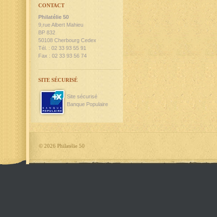
CONTACT
Philatélie 50
9,rue Albert Mahieu
BP 832
50108 Cherbourg Cedex
Tél. : 02 33 93 55 91
Fax : 02 33 93 56 74
SITE SÉCURISÉ
Site sécurisé
Banque Populaire
©
2026 Philatélie 50