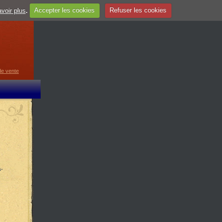
voir plus
.
Accepter les cookies
Refuser les cookies
guage
▼
de vente
s-