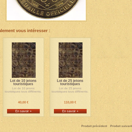
alement vous intéresser :
Lot de 10 jetons
Lot de 25 jetons
touristiques
touristiques
Lot de 10 jetons
Lot de 25 jetons
touristiques tous différents.
touristiques tous différents.
40,00 €
110,00 €
En savoir +
En savoir +
Produit précédent
Produit suivant