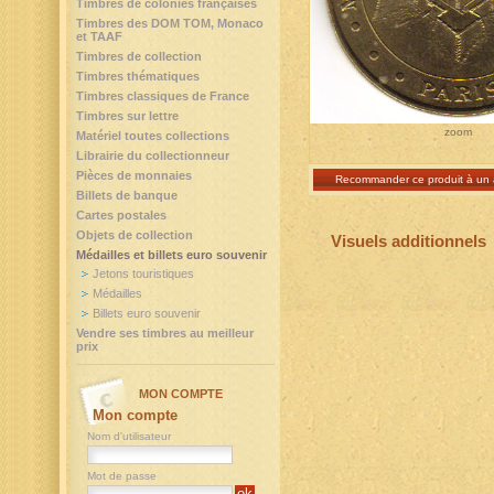
Timbres de colonies françaises
Timbres des DOM TOM, Monaco
et TAAF
Timbres de collection
Timbres thématiques
Timbres classiques de France
Timbres sur lettre
zoom
Matériel toutes collections
Librairie du collectionneur
Pièces de monnaies
Recommander ce produit à un 
Billets de banque
Cartes postales
Objets de collection
Visuels additionnels
Médailles et billets euro souvenir
Jetons touristiques
Médailles
Billets euro souvenir
Vendre ses timbres au meilleur
prix
MON COMPTE
Mon compte
Nom d'utilisateur
Mot de passe