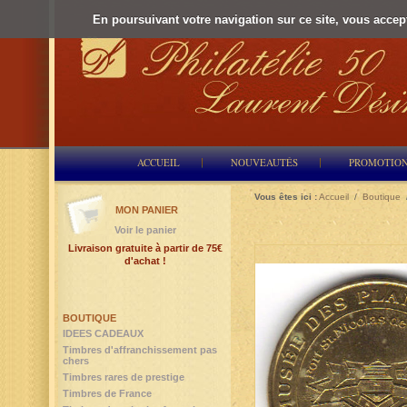
En poursuivant votre navigation sur ce site, vous accepte
ACCUEIL
NOUVEAUTÉS
PROMOTIO
Vous êtes ici :
Accueil
/
Boutique
MON PANIER
Voir le panier
Livraison gratuite à partir de 75€
d'achat !
BOUTIQUE
IDEES CADEAUX
Timbres d'affranchissement pas
chers
Timbres rares de prestige
Timbres de France