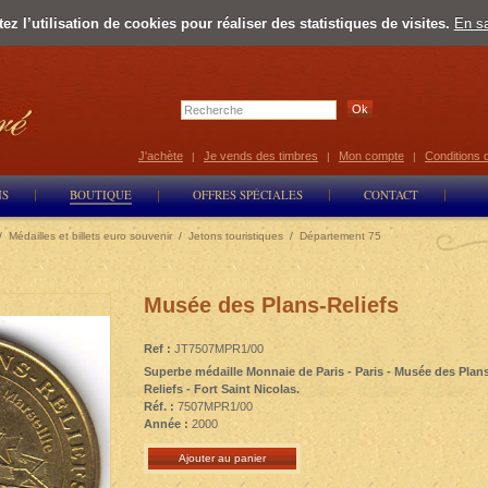
z l’utilisation de cookies pour réaliser des statistiques de visites.
En sa
Select Lan
J'achète
Je vends des timbres
Mon compte
Conditions 
|
|
|
NS
BOUTIQUE
OFFRES SPÉCIALES
CONTACT
/
Médailles et billets euro souvenir
/
Jetons touristiques
/
Département 75
Musée des Plans-Reliefs
Ref :
JT7507MPR1/00
Superbe médaille Monnaie de Paris - Paris - Musée des Plan
Reliefs - Fort Saint Nicolas.
Réf. :
7507MPR1/00
Année :
2000
Ajouter au panier