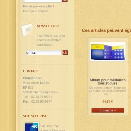
Mot de passe oublié ?
Créer mon compte
NEWSLETTER
Ces articles peuvent ég
Inscrivez-vous pour
bénéficier d'offres
exclusives !
CONTACT
Philatélie 50
Album pour médailles
9,rue Albert Mahieu
touristiques
BP 832
Ce nouvel album "Monnaie
de Paris" va vous permettre
50108 Cherbourg Cedex
de...
Tél. : 02 33 93 55 91
Fax : 02 33 93 56 74
44,99 €
En savoir +
SITE SÉCURISÉ
Site sécurisé
Banque Populaire