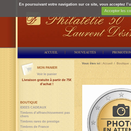
En poursuivant votre navigation sur ce site, vous acceptez l’ut
Accepter les co
ACCUEIL
NOUVEAUTÉS
PROMOTIO
Vous êtes ici :
Accueil
/
Boutique
MON PANIER
Voir le panier
Livraison gratuite à partir de 75€
d'achat !
BOUTIQUE
IDEES CADEAUX
Timbres d'affranchissement pas
chers
Timbres rares de prestige
Timbres de France