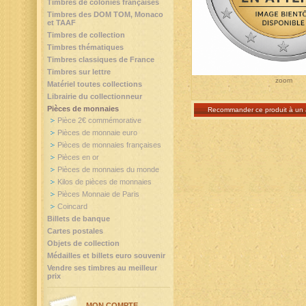
Timbres de colonies françaises
Timbres des DOM TOM, Monaco
et TAAF
Timbres de collection
Timbres thématiques
Timbres classiques de France
Timbres sur lettre
zoom
Matériel toutes collections
Librairie du collectionneur
Pièces de monnaies
Recommander ce produit à un 
Pièce 2€ commémorative
Pièces de monnaie euro
Pièces de monnaies françaises
Pièces en or
Pièces de monnaies du monde
Kilos de pièces de monnaies
Pièces Monnaie de Paris
Coincard
Billets de banque
Cartes postales
Objets de collection
Médailles et billets euro souvenir
Vendre ses timbres au meilleur
prix
MON COMPTE