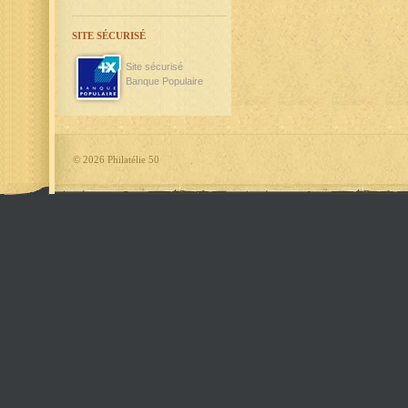
SITE SÉCURISÉ
Site sécurisé
Banque Populaire
©
2026 Philatélie 50