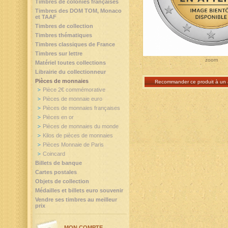
Timbres de colonies françaises
Timbres des DOM TOM, Monaco
et TAAF
Timbres de collection
Timbres thématiques
Timbres classiques de France
Timbres sur lettre
zoom
Matériel toutes collections
Librairie du collectionneur
Pièces de monnaies
Recommander ce produit à un 
Pièce 2€ commémorative
Pièces de monnaie euro
Pièces de monnaies françaises
Pièces en or
Pièces de monnaies du monde
Kilos de pièces de monnaies
Pièces Monnaie de Paris
Coincard
Billets de banque
Cartes postales
Objets de collection
Médailles et billets euro souvenir
Vendre ses timbres au meilleur
prix
MON COMPTE