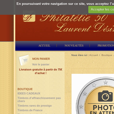
En poursuivant votre navigation sur ce site, vous acceptez l’ut
Accepter les co
ACCUEIL
NOUVEAUTÉS
PROMOTIO
Vous êtes ici :
Accueil
/
Boutique
MON PANIER
Voir le panier
Livraison gratuite à partir de 75€
d'achat !
BOUTIQUE
IDEES CADEAUX
Timbres d'affranchissement pas
chers
Timbres rares de prestige
Timbres de France