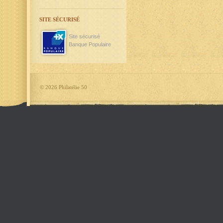
SITE SÉCURISÉ
Site sécurisé
Banque Populaire
©
2026 Philatélie 50