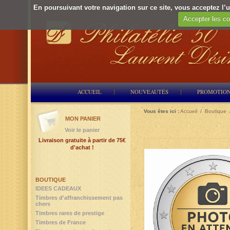
En poursuivant votre navigation sur ce site, vous acceptez l’ut
Accepter les co
ACCUEIL
NOUVEAUTÉS
PROMOTIO
Vous êtes ici :
Accueil
/
Boutique
MON PANIER
Voir le panier
Livraison gratuite à partir de 75€
d'achat !
BOUTIQUE
IDEES CADEAUX
Timbres d'affranchissement pas
chers
Timbres rares de prestige
Timbres de France