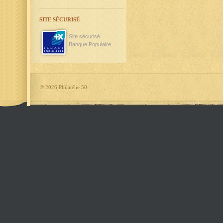
SITE SÉCURISÉ
Site sécurisé
Banque Populaire
©
2026 Philatélie 50