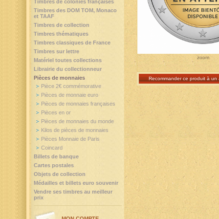
Timbres de colonies françaises
Timbres des DOM TOM, Monaco
et TAAF
Timbres de collection
Timbres thématiques
Timbres classiques de France
Timbres sur lettre
zoom
Matériel toutes collections
Librairie du collectionneur
Pièces de monnaies
Recommander ce produit à un 
Pièce 2€ commémorative
Pièces de monnaie euro
Pièces de monnaies françaises
Pièces en or
Pièces de monnaies du monde
Kilos de pièces de monnaies
Pièces Monnaie de Paris
Coincard
Billets de banque
Cartes postales
Objets de collection
Médailles et billets euro souvenir
Vendre ses timbres au meilleur
prix
MON COMPTE