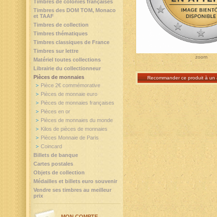
Timbres de colonies françaises
Timbres des DOM TOM, Monaco
et TAAF
Timbres de collection
Timbres thématiques
Timbres classiques de France
Timbres sur lettre
zoom
Matériel toutes collections
Librairie du collectionneur
Pièces de monnaies
Recommander ce produit à un 
Pièce 2€ commémorative
Pièces de monnaie euro
Pièces de monnaies françaises
Pièces en or
Pièces de monnaies du monde
Kilos de pièces de monnaies
Pièces Monnaie de Paris
Coincard
Billets de banque
Cartes postales
Objets de collection
Médailles et billets euro souvenir
Vendre ses timbres au meilleur
prix
MON COMPTE