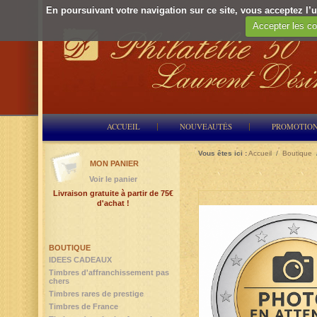
En poursuivant votre navigation sur ce site, vous acceptez l’ut
Accepter les co
ACCUEIL
NOUVEAUTÉS
PROMOTIO
Vous êtes ici :
Accueil
/
Boutique
MON PANIER
Voir le panier
Livraison gratuite à partir de 75€
d'achat !
BOUTIQUE
IDEES CADEAUX
Timbres d'affranchissement pas
chers
Timbres rares de prestige
Timbres de France