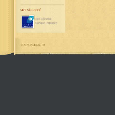
SITE SÉCURISÉ
Site sécurisé
Banque Populaire
©
2026 Philatélie 50